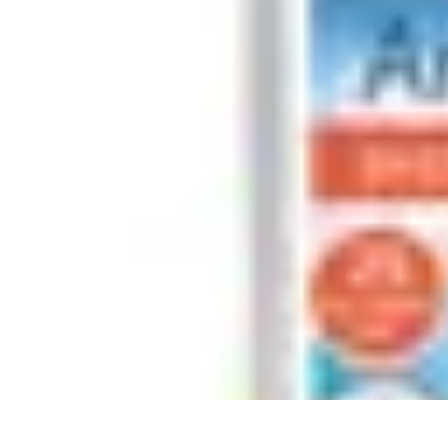
Système Irrigation
Installation
Maintenance
Innovations en irrigation
Installation et Réglag
Système Irrigation