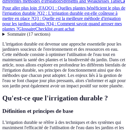
différentes méthodes d'irrigation
Strengths and Weaknesses Table
📺
Pour aller plus loin :
FAQ
Q1 : Quelles plantes bénéficient le plus de
l'irrigation durable ?
Q2 : L'irrigation durable est-elle coûteuse à
mettre en place ?
Q3 : Quelle est la meilleure méthode d'irrigation
pour les jardins urbains ?
Q4 : Comment savoir quand arroser mes
plantes ?
Glossaire
Checklist avant achat
Sommaire
(
17
sections
)
L'irrigation durable est devenue une approche essentielle pour les
jardiniers soucieux de l'environnement et des ressources en eau.
Cette méthode consiste à optimiser l'utilisation de l'eau tout en
maintenant la santé des plantes et la biodiversité du jardin. Dans cet
article, nous allons explorer en profondeur les différents bienfaits de
l'irrigation durable, ses principes de fonctionnement ainsi que des
méthodes que chacun peut adopter. Les enjeux liés à la gestion de
l'eau se font chaque jour plus pressants, alors s'informer et agir pour
son jardin peut également avoir un impact positif sur notre planète.
Qu'est-ce que l'irrigation durable ?
Définition et principes de base
L'irrigation durable se réfère à des techniques et des systèmes qui
maximisent l'efficacité de l'utilisation de l'eau dans les jardins et les