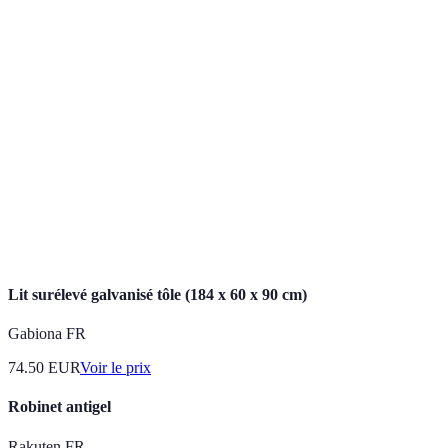
Irrigation
Système d'irrigation qui fournit de l'eau directement
goutte-à-
à la base des plantes pour minimiser les pertes.
goutte
Collecte
Méthode consistant à récupérer l'eau de pluie dans
d'eau de
des réservoirs pour l'utiliser ensuite pour l'irrigation.
pluie
Capteur
Dispositif qui mesure le niveau d'humidité dans le
d'humidité
sol afin de déterminer les besoins en eau des plantes.
Lit surélevé galvanisé tôle (184 x 60 x 90 cm)
Gabiona FR
74.50
EUR
Voir le prix
Robinet antigel
Rakuten FR