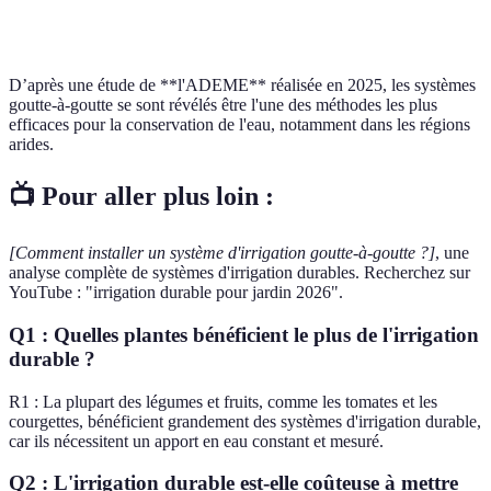
pluie
stockage
d'autr
terme
adapté
métho
D’après une étude de **l'ADEME** réalisée en 2025, les systèmes
goutte-à-goutte se sont révélés être l'une des méthodes les plus
efficaces pour la conservation de l'eau, notamment dans les régions
arides.
📺 Pour aller plus loin :
[Comment installer un système d'irrigation goutte-à-goutte ?]
, une
analyse complète de systèmes d'irrigation durables. Recherchez sur
YouTube : "irrigation durable pour jardin 2026".
Q1 : Quelles plantes bénéficient le plus de l'irrigation
durable ?
R1 : La plupart des légumes et fruits, comme les tomates et les
courgettes, bénéficient grandement des systèmes d'irrigation durable,
car ils nécessitent un apport en eau constant et mesuré.
Q2 : L'irrigation durable est-elle coûteuse à mettre