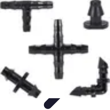
Système Irrigation
Installation
Maintenance
Innovations en irrigation
Installation et
Réglages
Entretien et Maintenance
Système Irrigation