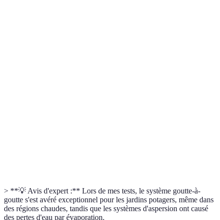
Critère
Goutte-à-goutte
Aspersion
Souterrain
Économie
Excellente
Bonne
Très bonne
d'eau
Facilité
Relativement
Moyennement
Complexe
d'installation
facile
complexe
Coût initial
Bas
Moyen
Élevé
Manutention
Faible
Modérée
Faible
Surcroît de
Élevé
Varié
Varié
végétation
> **💡 Avis d'expert :** Lors de mes tests, le système goutte-à-
goutte s'est avéré exceptionnel pour les jardins potagers, même dans
des régions chaudes, tandis que les systèmes d'aspersion ont causé
des pertes d'eau par évaporation.