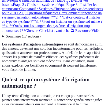
un système d'irrigation automatique ?
Étape 1 : Évaluer vos
besoins
Étape 2 : Choisir le système adéquat
Étape 3 : Installer les
composants
Comparatif : Systèmes d'irrigation
Analyse des tendances
pour 2026
FAQ : Questions fréquentes
1. **Comment fonctionne un
système d'irrigation automatique ?**
2. **Est-ce coûteux d'installer
ce type de système ?**
3. **Peut-on installer un système soi-même ?
**
4. **Quels sont les dangers des systèmes d'irrigation trop
automatisés ?**
Glossaire
Checklist avant achat
📺 Ressource Vidéo
Sommaire
(
17
sections
)
Les
systèmes d'irrigation automatiques
se sont démocratisés au fil
des années, devenant une solution incontournable pour les jardiniers,
qu'ils soient amateurs ou professionnels. Au-delà de leur capacité à
arroser les plantes de manière efficace, ces systèmes présentent de
nombreux avantages souvent méconnus. Dans cet article, nous
allons explorer ces bénéfices et comment ils peuvent transformer
votre façon de jardiner.
Qu'est-ce qu'un système d'irrigation
automatique ?
Un système d'irrigation automatique est conçu pour arroser les
plantes sans intervention manuelle. Il fonctionne généralement grâce
à des programmateurs qui régulent la fréquence et la durée