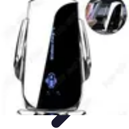
Système Irrigation
Installation
Maintenance
Innovations en irrigation
Installation et
Réglages
Entretien et Maintenance
Système Irrigation