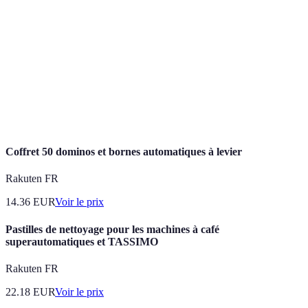
goutte-à-
plantes pour réduire l'évaporation.
goutte
Système d’arrosage utilisant des jets d’eau pour
Sprinkler
couvrir une large zone.
Dispositifs permettant de programmer l’arrosage
Minuteries
automatique des plantes.
Coffret 50 dominos et bornes automatiques à levier
Rakuten FR
14.36
EUR
Voir le prix
Pastilles de nettoyage pour les machines à café
superautomatiques et TASSIMO
Rakuten FR
22.18
EUR
Voir le prix