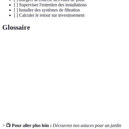
[ ] Superviser l'entretien des installations
[ ] Installer des systèmes de filtration
[ ] Calculer le retour sur investissement
Glossaire
Terme
Définition
Irrigation goutte à
Système qui livre l'eau directement aux
goutte
racines des plantes.
Contamination de l'eau par des substances
Pollution de l'eau
nocives.
Matière organique décomposée utilisée pour
Compost
enrichir le sol.
>
📺 Pour aller plus loin :
Découvrez nos astuces pour un jardin