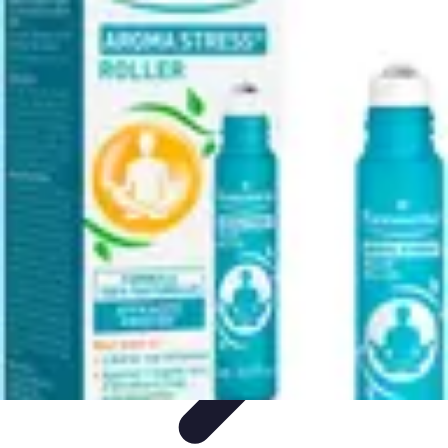
Système Irrigation
Installation
Maintenance
Innovations en irrigation
Installation et
Réglages
Entretien et Maintenance
Système Irrigation