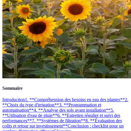
Sommaire
Introduction
1. **Compréhension des besoins en eau des plantes**
2.
**Choix du type d'irrigation**
3. **Programmation et
automatisation**
4. **Analyse des sols avant installation**
5.
**Utilisation d'eau de pluie**
6. **Entretien régulier et suivi des
performances**
7. **Systèmes de filtration**
8. **Évaluation des
coûts et retour sur investissement**
Conclusion : checklist pour un