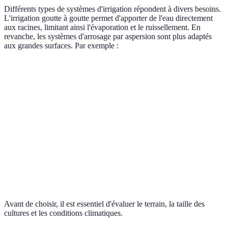
Différents types de systèmes d'irrigation répondent à divers besoins.
L'irrigation goutte à goutte permet d'apporter de l'eau directement
aux racines, limitant ainsi l'évaporation et le ruissellement. En
revanche, les systèmes d'arrosage par aspersion sont plus adaptés
aux grandes surfaces. Par exemple :
Type d'irrigation
Avantages
Inconvénients
Meilleur u
Réduction
Jardins
de l'eau,
Installation
potagers,
Goutte à goutte
ciblage
complexe
cultures en
précis
ligne
Plus de
Grandes
Facilité
Aspersion
gaspillage
surfaces,
d'installation
d'eau
pelouses
Avant de choisir, il est essentiel d'évaluer le terrain, la taille des
cultures et les conditions climatiques.