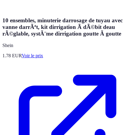
10 ensembles, minuterie darrosage de tuyau avec
vanne darrÃªt, kit dirrigation Ã dÃ©bit deau
rÃ©glable, systÃ¨me dirrigation goutte Ã goutte
Shein
1.78
EUR
Voir le prix