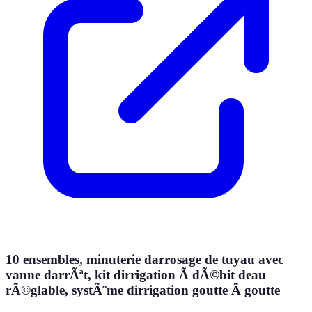
10 ensembles, minuterie darrosage de tuyau avec
vanne darrÃªt, kit dirrigation Ã dÃ©bit deau
rÃ©glable, systÃ¨me dirrigation goutte Ã goutte