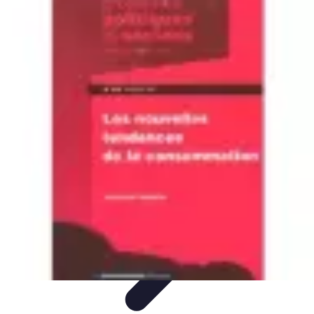
Système Irrigation
Installation
Maintenance
Innovations en irrigation
Installation et
Réglages
Entretien et Maintenance
Système Irrigation