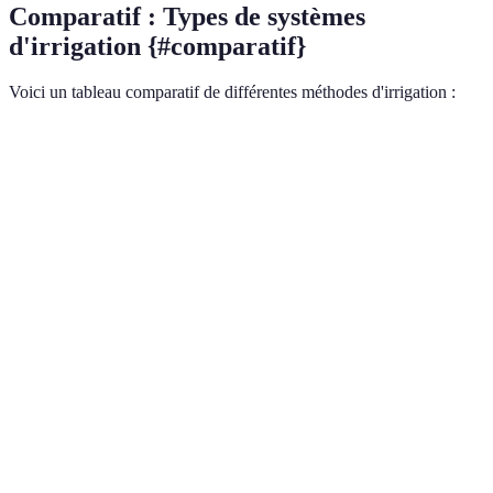
Comparatif : Types de systèmes
d'irrigation {#comparatif}
Voici un tableau comparatif de différentes méthodes d'irrigation :
Critère
Goutte à goutte
Aspersion
Irrigation par s
Élevée (moins
Moyenne
Efficacité de
Faible (jusqu'à 7
de 30% de
(30-50%
l'eau
perte)
perte)
de perte)
Élevé
Coût
(investissement
Modéré
Faible
d'installation
initial)