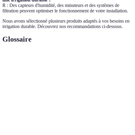
R : Des capteurs d'humidité, des minuteurs et des systèmes de
filtration peuvent optimiser le fonctionnement de votre installation.
Nous avons sélectionné plusieurs produits adaptés à vos besoins en
irrigation durable. Découvrez nos recommandations ci-dessous.
Glossaire
Terme
Définition
Méthode d'arrosage où l'eau est délivrée
Irrigation
directement à la racine de la plante par des
goutte à goutte
goutteurs.
Système
Installation qui arrose les plantes
d'irrigation
automatiquement selon des horaires ou des
automatique
capteurs d'humidité.
Minuteur
Dispositif qui permet de programmer les
d'arrosage
horaires et la durée d'arrosage.