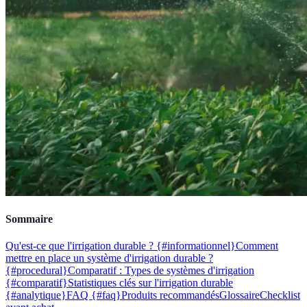
Sommaire
Qu'est-ce que l'irrigation durable ? {#informationnel}
Comment
mettre en place un système d'irrigation durable ?
{#procedural}
Comparatif : Types de systèmes d'irrigation
{#comparatif}
Statistiques clés sur l'irrigation durable
{#analytique}
FAQ {#faq}
Produits recommandés
Glossaire
Checklist