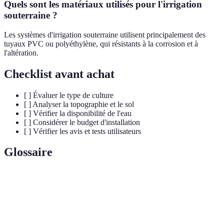
Quels sont les matériaux utilisés pour l'irrigation
souterraine ?
Les systèmes d'irrigation souterraine utilisent principalement des
tuyaux PVC ou polyéthylène, qui résistants à la corrosion et à
l'altération.
Checklist avant achat
[ ] Évaluer le type de culture
[ ] Analyser la topographie et le sol
[ ] Vérifier la disponibilité de l'eau
[ ] Considérer le budget d'installation
[ ] Vérifier les avis et tests utilisateurs
Glossaire
Terme
Définition
Irrigation
Système où l'eau est fournie directement aux
goutte à
racines des plantes par de petites gouttes.