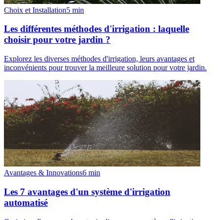
Choix et Installation
5
min
Les différentes méthodes d'irrigation : laquelle
choisir pour votre jardin ?
Explorez les diverses méthodes d'irrigation, leurs avantages et
inconvénients pour trouver la meilleure solution pour votre jardin.
Avantages & Innovations
6
min
Les 7 avantages d'un système d'irrigation
automatisé