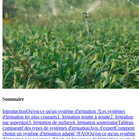
Sommaire
Introduction
Qu'est-ce qu'un système d'irrigation ?
Les systèmes
d'irrigation les plus courants
1. Irrigation goutte à goutte
2. Irrigation
par aspersion
3. Irrigation de surface
4. Irrigation souterraine
Tableau
comparatif des types de systèmes d'irrigation
Avis d'expert
Comment
choisir un système d'irrigation adapté ?
FAQ
Qu'est-ce qu'un système