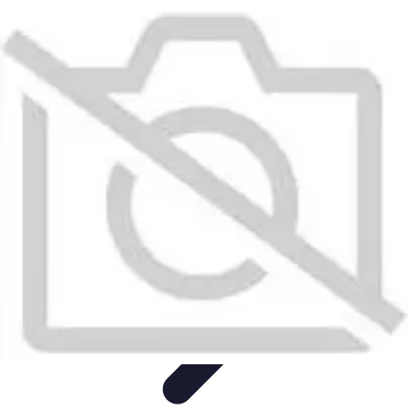
Système Irrigation
Installation
Maintenance
Innovations en irrigation
Installation et
Réglages
Entretien et Maintenance
Système Irrigation