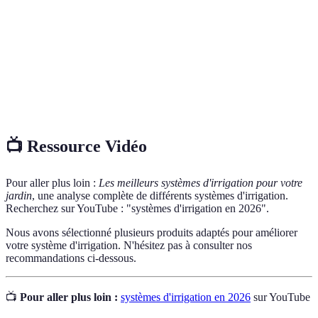
goutte
Irrigation
Système qui projette de l'eau sur les plantes pour
par aspersion
imiter la pluie.
Irrigation de
Système où l'eau s'écoule sur le sol pour atteindre
surface
les plantes.
📺 Ressource Vidéo
Pour aller plus loin :
Les meilleurs systèmes d'irrigation pour votre
jardin
, une analyse complète de différents systèmes d'irrigation.
Recherchez sur YouTube : "systèmes d'irrigation en 2026".
Nous avons sélectionné plusieurs produits adaptés pour améliorer
votre système d'irrigation. N'hésitez pas à consulter nos
recommandations ci-dessous.
📺
Pour aller plus loin :
systèmes d'irrigation en 2026
sur YouTube