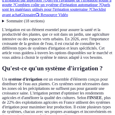
d'irrigation par aspersion ?
Quel est l'avantage de l'irrigation goutte à
goutte ?
Combien coûte un système d'irrigation automatique ?
Quels
sont les matériaux utilisés pour l'irrigation souterraine ?
Checklist
avant achat
Glossaire
📺 Ressource Vidéo
Sommaire
(
18
sections
)
L'irrigation est un élément essentiel pour assurer la santé et la
productivité des plantes, que ce soit dans un jardin, une agriculture
intensive ou des espaces verts urbains. En 2026, avec l'importance
croissante de la gestion de l'eau, il est crucial de connaître les
différents types de systèmes d'irrigation et leurs spécificités. Cet
article vous guidera à travers les options disponibles sur le marché et
vous aidera à choisir le système le mieux adapté à vos besoins.
Qu'est-ce qu'un système d'irrigation ?
Un
système d'irrigation
est un ensemble d'éléments conçus pour
distribuer de l'eau aux plantes. Ces systèmes sont nécessaires dans
les zones où les précipitations ne suffisent pas pour garantir une
croissance saine. L'irrigation permet d'optimiser les rendements
agricoles et d'améliorer la qualité des cultures. Selon
l'INSEE
, plus
de 22% des exploitations agricoles en France utilisent des systèmes
d'irrigation pour maximiser leur production. Il existe plusieurs types
de systèmes, chacun avec ses propres avantages et inconvénients en