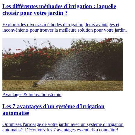
Les différentes méthodes d'irrigation : laquelle
choisir pour votre jardin ?
Explorez les diverses méthodes d'irrigation, leurs avantages et
inconvénients pour trouver la meilleure solution pour votre jardin.
Avantages & Innovations
6
min
Les 7 avantages d'un système d'irrigation
automatisé
Optimisez l'arrosage de votre jardin avec un système d'irrigation
automatisé. Découvrez les 7 avantages essentiels à connaître!