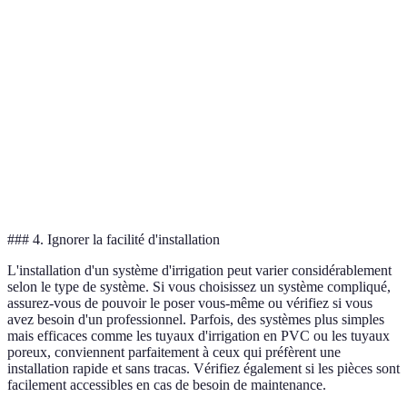
Option de système
Avantages
Inconvénients
Coût esti
Économique
Installation
Goutte-à-goutte
Élevé
en eau, ciblé
complexe
Large
Consommation
Aspersion
Moyen
couverture
d'eau élevée
Systèmes
Pratique,
Coût initial
Élevé
automatiques
flexible
élevé
### 4. Ignorer la facilité d'installation
L'installation d'un système d'irrigation peut varier considérablement
selon le type de système. Si vous choisissez un système compliqué,
assurez-vous de pouvoir le poser vous-même ou vérifiez si vous
avez besoin d'un professionnel. Parfois, des systèmes plus simples
mais efficaces comme les tuyaux d'irrigation en PVC ou les tuyaux
poreux, conviennent parfaitement à ceux qui préfèrent une
installation rapide et sans tracas. Vérifiez également si les pièces sont
facilement accessibles en cas de besoin de maintenance.