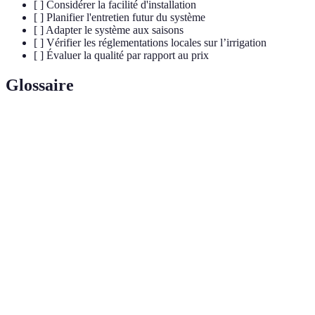
[ ] Considérer la facilité d'installation
[ ] Planifier l'entretien futur du système
[ ] Adapter le système aux saisons
[ ] Vérifier les réglementations locales sur l’irrigation
[ ] Évaluer la qualité par rapport au prix
Glossaire
Terme
Définition
Processus d'apport d'eau aux plantes via des systèmes
Irrigation
spécifiques.
Goutte-à-
Système d'irrigation émettant de l'eau goutte à goutte
goutte
directement aux racines.
Méthode d'irrigation utilisant des arroseurs pour
Aspersion
simuler la pluie.