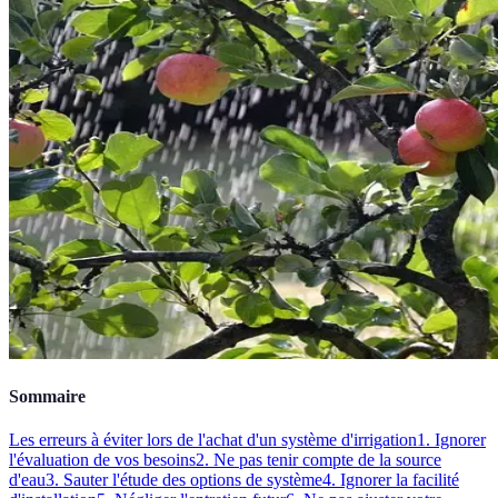
Sommaire
Les erreurs à éviter lors de l'achat d'un système d'irrigation
1. Ignorer
l'évaluation de vos besoins
2. Ne pas tenir compte de la source
d'eau
3. Sauter l'étude des options de système
4. Ignorer la facilité