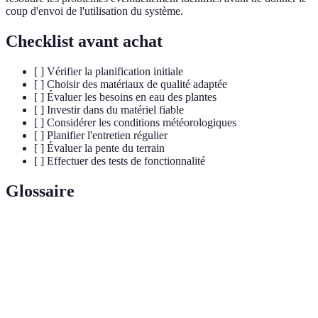
coup d'envoi de l'utilisation du système.
Checklist avant achat
[ ] Vérifier la planification initiale
[ ] Choisir des matériaux de qualité adaptée
[ ] Évaluer les besoins en eau des plantes
[ ] Investir dans du matériel fiable
[ ] Considérer les conditions météorologiques
[ ] Planifier l'entretien régulier
[ ] Évaluer la pente du terrain
[ ] Effectuer des tests de fonctionnalité
Glossaire
Terme
Définition
Système
Ensemble de techniques et d'équipements destinés à
d'irrigation
arroser des plantations.
Goutte-à-
Méthode d'irrigation qui permet de délivrer de l'eau