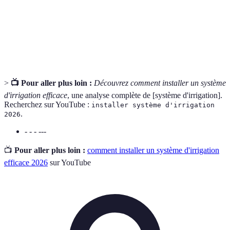
goutte
directement aux racines des plantes.
Inclinaison du terrain qui influence le drainage et la
Pente
répartition de l'eau.
>
📺 Pour aller plus loin :
Découvrez comment installer un système
d'irrigation efficace
, une analyse complète de [système d'irrigation].
Recherchez sur YouTube :
installer système d'irrigation
.
2026
- - - ---
📺
Pour aller plus loin :
comment installer un système d'irrigation
efficace 2026
sur YouTube