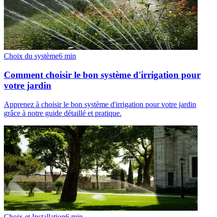
Choix du système
6
min
Comment choisir le bon système d'irrigation pour
votre jardin
Apprenez à choisir le bon système d'irrigation pour votre jardin
grâce à notre guide détaillé et pratique.
Choix et Installation
6
min