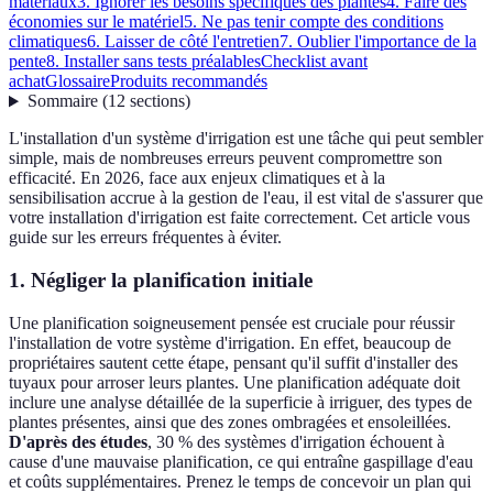
matériaux
3. Ignorer les besoins spécifiques des plantes
4. Faire des
économies sur le matériel
5. Ne pas tenir compte des conditions
climatiques
6. Laisser de côté l'entretien
7. Oublier l'importance de la
pente
8. Installer sans tests préalables
Checklist avant
achat
Glossaire
Produits recommandés
Sommaire
(
12
sections
)
L'installation d'un système d'irrigation est une tâche qui peut sembler
simple, mais de nombreuses erreurs peuvent compromettre son
efficacité. En 2026, face aux enjeux climatiques et à la
sensibilisation accrue à la gestion de l'eau, il est vital de s'assurer que
votre installation d'irrigation est faite correctement. Cet article vous
guide sur les erreurs fréquentes à éviter.
1. Négliger la planification initiale
Une planification soigneusement pensée est cruciale pour réussir
l'installation de votre système d'irrigation. En effet, beaucoup de
propriétaires sautent cette étape, pensant qu'il suffit d'installer des
tuyaux pour arroser leurs plantes. Une planification adéquate doit
inclure une analyse détaillée de la superficie à irriguer, des types de
plantes présentes, ainsi que des zones ombragées et ensoleillées.
D'après des études
, 30 % des systèmes d'irrigation échouent à
cause d'une mauvaise planification, ce qui entraîne gaspillage d'eau
et coûts supplémentaires. Prenez le temps de concevoir un plan qui