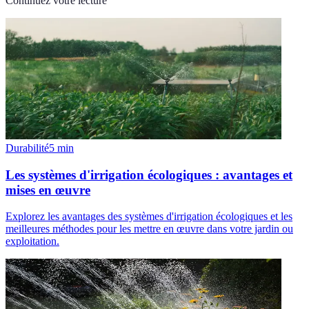
Continuez votre lecture
Durabilité
5
min
Les systèmes d'irrigation écologiques : avantages et
mises en œuvre
Explorez les avantages des systèmes d'irrigation écologiques et les
meilleures méthodes pour les mettre en œuvre dans votre jardin ou
exploitation.