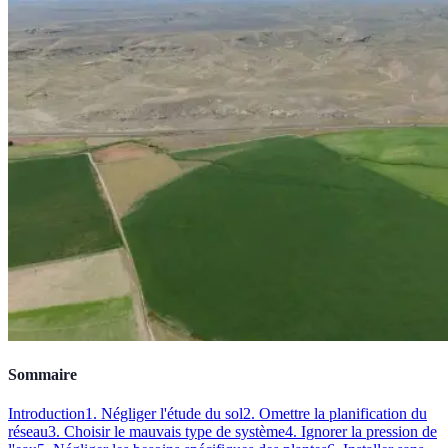
Sommaire
Introduction
1. Négliger l'étude du sol
2. Omettre la planification du
réseau
3. Choisir le mauvais type de système
4. Ignorer la pression de