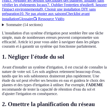
l'eau
5. Négliger les besoins spécifiques des plantes
6. Installer sans
vérifier les règlements locaux
7. Oublier l'entretien régulier
8. Ignorer
l'impact environnemental
9. Choisir une installation DIY sans
préparation
10. Ne pas ajuster aux saisons
Checklist avant
installation
Glossaire
📺 Ressource Vidéo
Sommaire
(
14
sections
)
L'installation d'un système d'irrigation peut sembler être une tâche
simple, mais de nombreuses erreurs peuvent compromettre son
efficacité. Article ici pour vous aider à naviguer dans les pièges
courants et à garantir un système qui fonctionne parfaitement.
1. Négliger l'étude du sol
Avant d'installer un système d'irrigation, il est crucial de connaître la
nature de votre sol. Les sols argileux retiennent beaucoup d'eau,
tandis que les sols sablonneux draineront plus rapidement. Une
étude du sol peut révéler ses besoins en eau et guidera le choix des
plantes et des types d'irrigation à utiliser. Par exemple,
l'ADEME
recommande de tester la capacité de rétention d'eau du sol et
d'ajuster l'irrigation en conséquence.
2. Omettre la planification du réseau