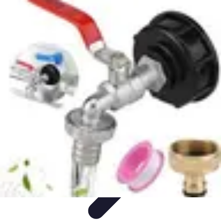
Système Irrigation
Installation
Maintenance
Innovations en irrigation
Installation et
Réglages
Entretien et Maintenance
Système Irrigation