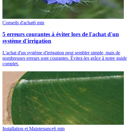
Conseils d'achat
6
min
5 erreurs courantes à éviter lors de l'achat d'un
système d'irrigation
L'achat d'un système d'irrigation peut sembler simple, mais de
nombreuses erreurs sont courantes. Évitez-les grâce à notre guide
complet.
Installation et Maintenance
6
min