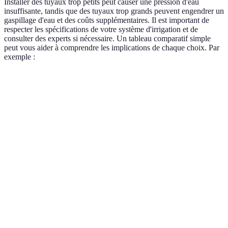
Installer des tuyaux trop petits peut causer une pression d'eau
insuffisante, tandis que des tuyaux trop grands peuvent engendrer un
gaspillage d'eau et des coûts supplémentaires. Il est important de
respecter les spécifications de votre système d'irrigation et de
consulter des experts si nécessaire. Un tableau comparatif simple
peut vous aider à comprendre les implications de chaque choix. Par
exemple :
Taille du tuyau
Débit optimal (L/h)
Usage idéal
Verdict
Petits
16 mm
330
jardins et
Suffisan
potagers
Jardins de
20 mm
550
taille
Idéal
moyenne
Fermes et
25 mm
1200
grands
Optimal
espaces