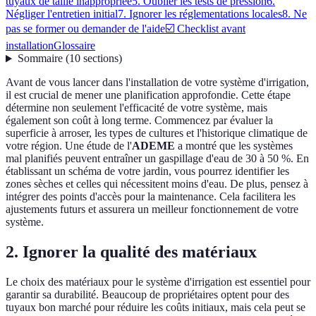
tuyaux de taille inappropriée
5. Oublier les tests de pression
6.
Négliger l'entretien initial
7. Ignorer les réglementations locales
8. Ne
pas se former ou demander de l'aide
☑️ Checklist avant
installation
Glossaire
Sommaire
(
10
sections
)
Avant de vous lancer dans l'installation de votre système d'irrigation,
il est crucial de mener une planification approfondie. Cette étape
détermine non seulement l'efficacité de votre système, mais
également son coût à long terme. Commencez par évaluer la
superficie à arroser, les types de cultures et l'historique climatique de
votre région. Une étude de l'
ADEME
a montré que les systèmes
mal planifiés peuvent entraîner un gaspillage d'eau de 30 à 50 %. En
établissant un schéma de votre jardin, vous pourrez identifier les
zones sèches et celles qui nécessitent moins d'eau. De plus, pensez à
intégrer des points d'accès pour la maintenance. Cela facilitera les
ajustements futurs et assurera un meilleur fonctionnement de votre
système.
2. Ignorer la qualité des matériaux
Le choix des matériaux pour le système d'irrigation est essentiel pour
garantir sa durabilité. Beaucoup de propriétaires optent pour des
tuyaux bon marché pour réduire les coûts initiaux, mais cela peut se