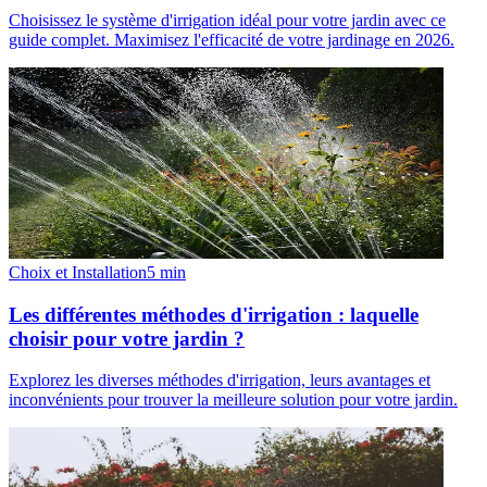
Choisissez le système d'irrigation idéal pour votre jardin avec ce
guide complet. Maximisez l'efficacité de votre jardinage en 2026.
Choix et Installation
5
min
Les différentes méthodes d'irrigation : laquelle
choisir pour votre jardin ?
Explorez les diverses méthodes d'irrigation, leurs avantages et
inconvénients pour trouver la meilleure solution pour votre jardin.