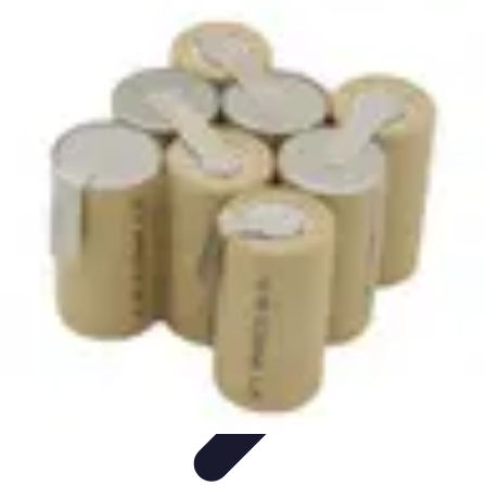
Système Irrigation
Installation
Maintenance
Innovations en irrigation
Installation et
Réglages
Entretien et Maintenance
Système Irrigation