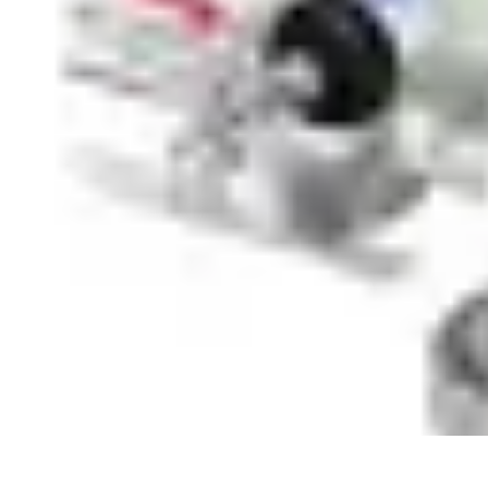
Système Irrigation
Installation
Maintenance
Innovations en irrigation
Installation et Réglag
Système Irrigation