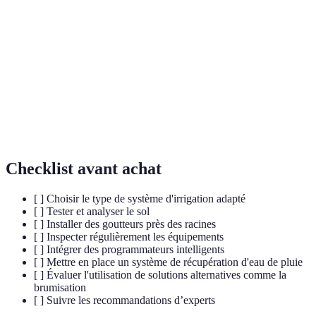
Irrigation
Méthode d'arrosage délivrant de l'eau
goutte-à-goutte
directement aux racines des plantes.
Programmateur
Dispositif permettant de planifier
d'irrigation
automatiquement les horaires d'arrosage.
Système créant une fine brume d'eau pour
Brumisation
humidifier l'air et les plantes.
Checklist avant achat
[ ] Choisir le type de système d'irrigation adapté
[ ] Tester et analyser le sol
[ ] Installer des goutteurs près des racines
[ ] Inspecter régulièrement les équipements
[ ] Intégrer des programmateurs intelligents
[ ] Mettre en place un système de récupération d'eau de pluie
[ ] Évaluer l'utilisation de solutions alternatives comme la
brumisation
[ ] Suivre les recommandations d’experts