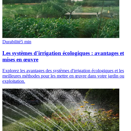
Durabilité
5
min
Les systèmes d'irrigation écologiques : avantages et
mises en œuvre
Explorez les avantages des systèmes d'irrigation écologiques et les
meilleures méthodes pour les mettre en œuvre dans votre jardin ou
exploitation.