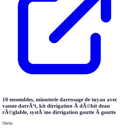
10 ensembles, minuterie darrosage de tuyau avec
vanne darrÃªt, kit dirrigation Ã dÃ©bit deau
rÃ©glable, systÃ¨me dirrigation goutte Ã goutte
Shein