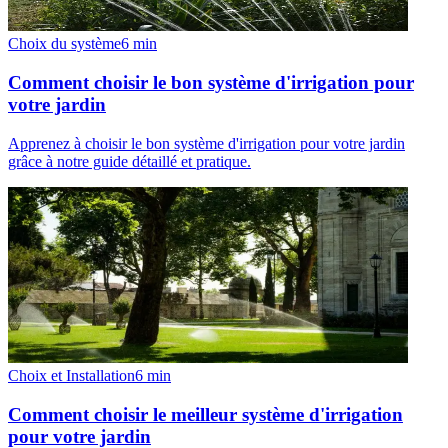
Choix du système
6
min
Comment choisir le bon système d'irrigation pour
votre jardin
Apprenez à choisir le bon système d'irrigation pour votre jardin
grâce à notre guide détaillé et pratique.
Choix et Installation
6
min
Comment choisir le meilleur système d'irrigation
pour votre jardin