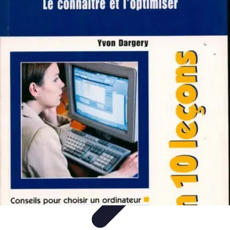
Système Irrigation
Installation
Maintenance
Innovations en irrigation
Installation et
Réglages
Entretien et Maintenance
Système Irrigation