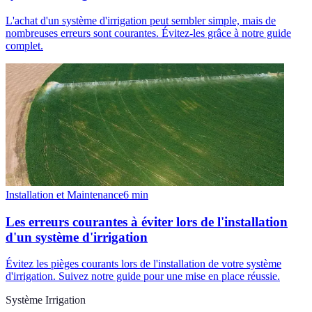
L'achat d'un système d'irrigation peut sembler simple, mais de
nombreuses erreurs sont courantes. Évitez-les grâce à notre guide
complet.
Installation et Maintenance
6
min
Les erreurs courantes à éviter lors de l'installation
d'un système d'irrigation
Évitez les pièges courants lors de l'installation de votre système
d'irrigation. Suivez notre guide pour une mise en place réussie.
Système Irrigation