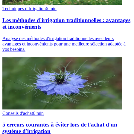
Techniques d'Irrigation
6
min
Les méthodes d'irrigation traditionnelles : avantages
et inconvénients
Analyse des méthodes d'irrigation traditionnelles avec leurs
avantages et inconvénients pour une meilleure sélection adaptée à
vos besoins.
Conseils d'achat
6
min
5 erreurs courantes à éviter lors de l'achat d'un
système d'irrigation