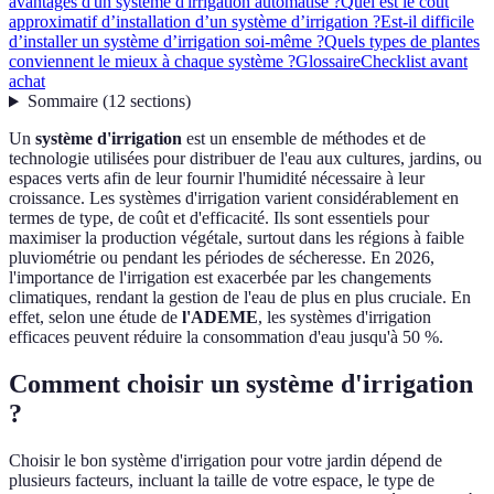
avantages d'un système d'irrigation automatisé ?
Quel est le coût
approximatif d’installation d’un système d’irrigation ?
Est-il difficile
d’installer un système d’irrigation soi-même ?
Quels types de plantes
conviennent le mieux à chaque système ?
Glossaire
Checklist avant
achat
Sommaire
(
12
sections
)
Un
système d'irrigation
est un ensemble de méthodes et de
technologie utilisées pour distribuer de l'eau aux cultures, jardins, ou
espaces verts afin de leur fournir l'humidité nécessaire à leur
croissance. Les systèmes d'irrigation varient considérablement en
termes de type, de coût et d'efficacité. Ils sont essentiels pour
maximiser la production végétale, surtout dans les régions à faible
pluviométrie ou pendant les périodes de sécheresse. En 2026,
l'importance de l'irrigation est exacerbée par les changements
climatiques, rendant la gestion de l'eau de plus en plus cruciale. En
effet, selon une étude de
l'ADEME
, les systèmes d'irrigation
efficaces peuvent réduire la consommation d'eau jusqu'à 50 %.
Comment choisir un système d'irrigation
?
Choisir le bon système d'irrigation pour votre jardin dépend de
plusieurs facteurs, incluant la taille de votre espace, le type de