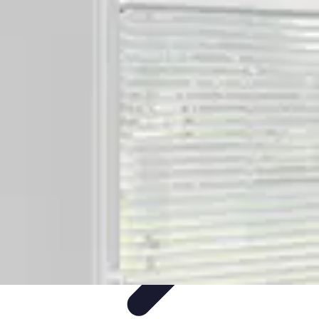
Système Irrigation
Installation
Maintenance
Innovations en irrigation
Installation et
Réglages
Entretien et Maintenance
Système Irrigation