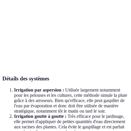
Efficacité
70-80 %
90-95 %
Coût
Moyen
Élevé
initial
Entretien
Élevé
Faible
Type de
Plantes nécessitant peu
Plantes à large surface
plantes
d'eau
Détails des systèmes
Irrigation par aspersion :
Utilisée largement notamment
pour les pelouses et les cultures, cette méthode simule la pluie
grâce à des arroseurs. Bien qu'efficace, elle peut gaspiller de
l'eau par évaporation et donc doit être utilisée de manière
stratégique, notamment tôt le matin ou tard le soir.
Irrigation goutte à goutte :
Très efficace pour le jardinage,
elle permet d'appliquer de petites quantités d'eau directement
aux racines des plantes. Cela évite le gaspillage et est parfait