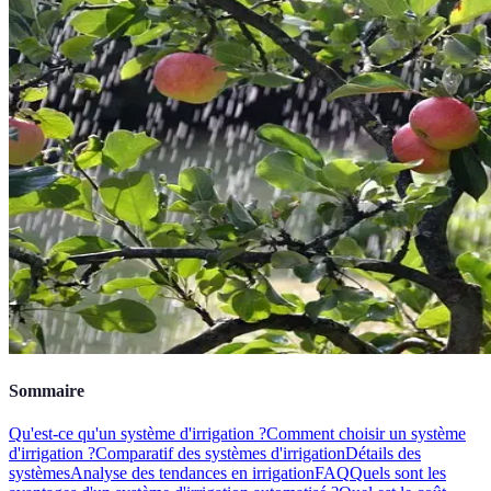
Sommaire
Qu'est-ce qu'un système d'irrigation ?
Comment choisir un système
d'irrigation ?
Comparatif des systèmes d'irrigation
Détails des
systèmes
Analyse des tendances en irrigation
FAQ
Quels sont les