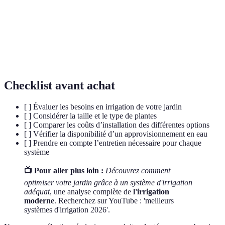
Système
Méthode traditionnelle qui implique l’utilisation de
de surface
rigoles pour irriguer les cultures.
Système
Système qui distribue l'eau sous la surface du sol,
souterrain
ciblant directement les racines des plantes.
Checklist avant achat
[ ] Évaluer les besoins en irrigation de votre jardin
[ ] Considérer la taille et le type de plantes
[ ] Comparer les coûts d’installation des différentes options
[ ] Vérifier la disponibilité d’un approvisionnement en eau
[ ] Prendre en compte l’entretien nécessaire pour chaque
système
📺 Pour aller plus loin :
Découvrez comment
optimiser votre jardin grâce à un système d'irrigation
adéquat
, une analyse complète de
l'irrigation
moderne
. Recherchez sur YouTube : 'meilleurs
systèmes d'irrigation 2026'.