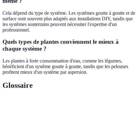
même ?
Cela dépend du type de système. Les systèmes goutte à goutte et de
surface sont souvent plus adaptés aux installations DIY, tandis que
les systèmes souterrains peuvent nécessiter l'expertise d'un
professionnel.
Quels types de plantes conviennent le mieux à
chaque système ?
Les plantes à forte consommation d'eau, comme les légumes,
bénéficient d'un système goutte à goutte, tandis que les pelouses
profitent mieux d'un système par aspersion.
Glossaire
Terme
Définition
Irrigation
Méthode d'arrosage qui permet de délivrer de l'eau
goutte à
directement aux racines des plantes sous forme de
goutte
gouttes.