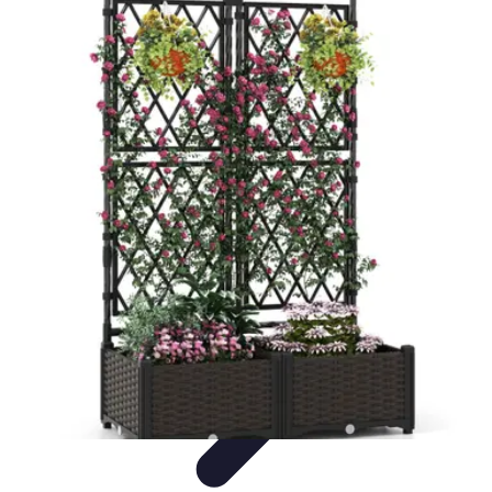
Système Irrigation
Installation
Maintenance
Innovations en irrigation
Installation et
Réglages
Entretien et Maintenance
Système Irrigation