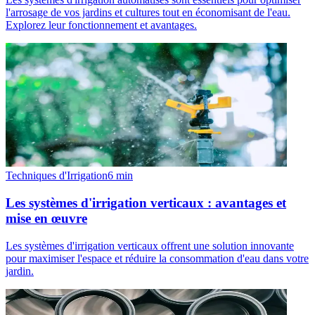
l'arrosage de vos jardins et cultures tout en économisant de l'eau.
Explorez leur fonctionnement et avantages.
Techniques d'Irrigation
6
min
Les systèmes d'irrigation verticaux : avantages et
mise en œuvre
Les systèmes d'irrigation verticaux offrent une solution innovante
pour maximiser l'espace et réduire la consommation d'eau dans votre
jardin.