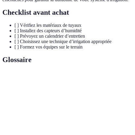
Checklist avant achat
[ ] Vérifiez les matériaux de tuyaux
[ ] Installez des capteurs d’humidité
[ ] Prévoyez un calendrier d’entretien
[ ] Choisissez une technique d’irrigation appropriée
[ ] Formez vos équipes sur le terrain
Glossaire
Terme
Définition
Méthode d'apport d'eau aux cultures pour favoriser
Irrigation
leur croissance.
Élimination de l'excès d'eau du sol pour éviter
Drainage
l'engorgement.