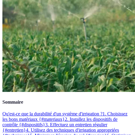
Sommaire
Qu'est-ce que la durabilité d'un système d'irrigation ?
1. Choisissez
les bons matériaux {#materiaux}
2. Installez les dispositifs de
contrôle {#dispositifs}
3. Effectuez un entretien régulier
{#entretien}
4. Utilisez des techniques d'irrigation appropriées