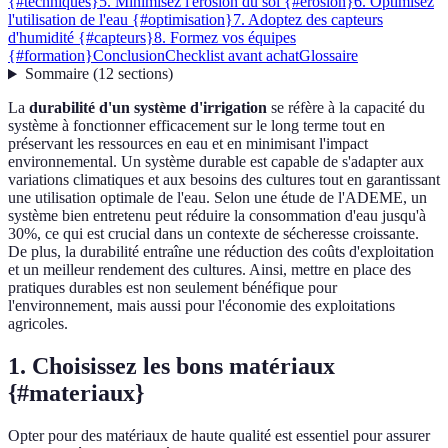
{#techniques}
5. Minimisez l'érosion du sol {#erosion}
6. Optimisez
l'utilisation de l'eau {#optimisation}
7. Adoptez des capteurs
d'humidité {#capteurs}
8. Formez vos équipes
{#formation}
Conclusion
Checklist avant achat
Glossaire
Sommaire
(
12
sections
)
La
durabilité d'un système d'irrigation
se réfère à la capacité du
système à fonctionner efficacement sur le long terme tout en
préservant les ressources en eau et en minimisant l'impact
environnemental. Un système durable est capable de s'adapter aux
variations climatiques et aux besoins des cultures tout en garantissant
une utilisation optimale de l'eau. Selon une étude de l'ADEME, un
système bien entretenu peut réduire la consommation d'eau jusqu'à
30%, ce qui est crucial dans un contexte de sécheresse croissante.
De plus, la durabilité entraîne une réduction des coûts d'exploitation
et un meilleur rendement des cultures. Ainsi, mettre en place des
pratiques durables est non seulement bénéfique pour
l'environnement, mais aussi pour l'économie des exploitations
agricoles.
1. Choisissez les bons matériaux
{#materiaux}
Opter pour des matériaux de haute qualité est essentiel pour assurer