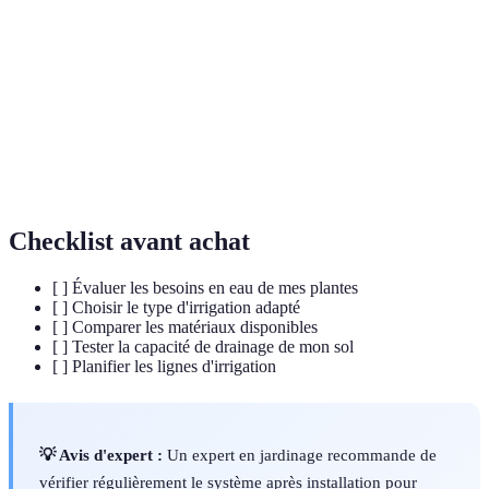
goutte à
racines des plantes par des goutteurs.
goutte
Méthode d'irrigation utilisant des arroseurs pour
Aspersion
simuler la pluie.
Mesure de la quantité d'eau écoulée par unité de
Débit d'eau
temps, généralement exprimée en litres/heure.
Checklist avant achat
[ ] Évaluer les besoins en eau de mes plantes
[ ] Choisir le type d'irrigation adapté
[ ] Comparer les matériaux disponibles
[ ] Tester la capacité de drainage de mon sol
[ ] Planifier les lignes d'irrigation
💡 Avis d'expert :
Un expert en jardinage recommande de
vérifier régulièrement le système après installation pour