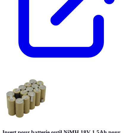
Insert pour batterie outil NiMH 18V 1.5Ah pour