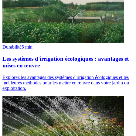
Durabilité
5
min
Les systèmes d'irrigation écologiques : avantages et
mises en œuvre
Explorez les avantages des systèmes d'irrigation écologiques et les
meilleures méthodes pour les mettre en œuvre dans votre jardin ou
exploitation.