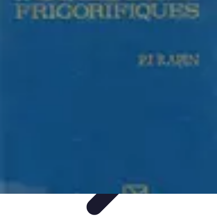
Système Irrigation
Installation
Maintenance
Innovations en irrigation
Installation et
Réglages
Entretien et Maintenance
Système Irrigation