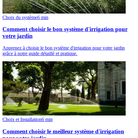
Choix du système
6
min
Comment choisir le bon système d'irrigation pour
votre jardin
Apprenez à choisir le bon système d'irrigation pour votre jardin
grâce à notre guide détaillé et pratique.
Choix et Installation
6
min
Comment choisir le meilleur système d'irrigation