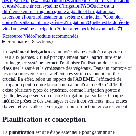
des tuyaux
Étape 4 : Installation des arroseurs
Étape 5 : Vérification
et tests
Maintenir son système d’irrigation
FAQ
Quelle est la
différence entre l'irrigation goutte à goutte et l'irrigation par
aspersion ?
Pourquoi installer un système d'irrigation ?
Combien
coûte l'installation d'un système d'irrigation ?
Quelle est la durée de
vie d'un système d'irrigation ?
Glossaire
Checklist avant achat
📺
Ressource Vidéo
Produits recommandés
Sommaire
(
18
sections
)
Un
système d'irrigation
est un mécanisme destiné à apporter de
l'eau aux plantes. Utilisé principalement dans l'agriculture et le
jardinage, ce système permet d'optimiser l'utilisation de l'eau et
d'assurer la santé et la croissance des végétaux. Dans un contexte où
les ressources en eau se raréfient, ces systèmes jouent un rôle
crucial. En effet, selon un rapport de l'
ADEME
, l'efficacité de
l'irrigation peut réduire la consommation d'eau de 30 à 50 %. Il
existe plusieurs types de systèmes, comme l'irrigation goutte à
goutte, les asperseurs ou encore l'irrigation par surface. Chaque
méthode présente des avantages et des inconvénients, mais toutes
doivent être installées avec rigueur pour fonctionner correctement.
Planification et conception
La
planification
est une étape essentielle pour garantir une