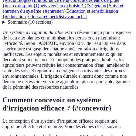
{#technologies}
L'importance de la collecte des eaux de pluie
{#eaux-de-pluie}
Quels végétaux choisir ? {#végétaux}
Suivi et
entretien du système {#entretien}
Éducation et sensibilisation
{#éducation}
Glossaire
Checklist avant achat
Sommaire
(
10
sections
)
Un
système d'irrigation durable
est un réseau conçu pour dispenser
de l'eau aux plantes en minimisant les pertes et en maximisant
l'efficacité. Selon l'
ADEME
, environ 60 % de l'eau utilisée dans
l'agriculture est gaspillée chaque année en raison d'irrigations
inefficaces. Les enjeux monétaires et environnementaux qui en
découlent sont cruciaux. En adoptant des pratiques durables, les
agriculteurs peuvent réduire leur consommation d'eau, améliorer la
santé des sols, et répondre aux exigences croissantes des normes
environnementales. L'irrigation durable s'inscrit donc comme une
démarche nécessaire vers une agriculture plus responsable, garante
de la pérennité des ressources naturelles.
Comment concevoir un système
d'irrigation efficace ? {#concevoir}
La conception d'un système d'irrigation efficace requiert une
approche réfléchie et structurée. Voici les étapes clés à suivre :