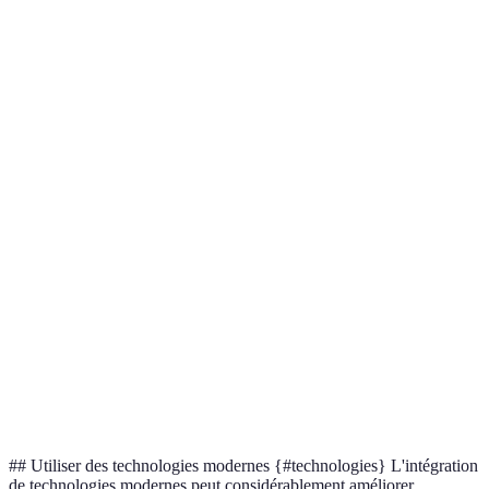
Efficacité de
90-95 %
60-70 %
l'eau
Coût
Élevé
Moins élevé
d'installation
Flexibilité
Haute
Moyenne
d'application
Entretien
Faible
Élevé
## Utiliser des technologies modernes {#technologies} L'intégration
de technologies modernes peut considérablement améliorer