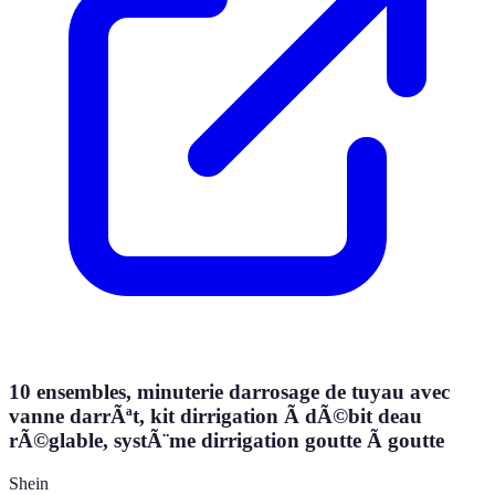
10 ensembles, minuterie darrosage de tuyau avec
vanne darrÃªt, kit dirrigation Ã dÃ©bit deau
rÃ©glable, systÃ¨me dirrigation goutte Ã goutte
Shein