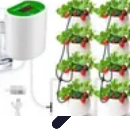
Système Irrigation
Installation
Maintenance
Innovations en irrigation
Installation et
Réglages
Entretien et Maintenance
Système Irrigation