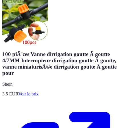
100 piÃ¨ces Vanne dirrigation goutte Ã goutte
4/7MM Interrupteur dirrigation goutte Ã goutte,
vanne miniaturisÃ©e dirrigation goutte Ã goutte
pour
Shein
3.5
EUR
Voir le prix