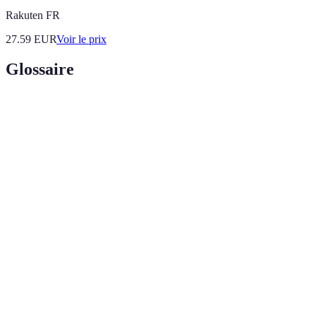
Rakuten FR
27.59
EUR
Voir le prix
Glossaire
Terme
Définition
Irrigation
Système d'irrigation fournissant de l'eau
goutte-à-
directement aux racines des plantes, très efficace.
goutte
Collecte des
Pratique de récupérer l'eau de pluie pour
eaux de
l'irrigation et d'autres usages.
pluie
Capteur
Dispositif mesurant l'humidité du sol pour
d'humidité
automatiser l'irrigation.