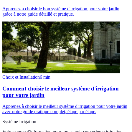
Apprenez à choisir le bon système d'irrigation pour votre jardin
grâce à notre guide détaillé et pratique.
Choix et Installation
6
min
Comment choisir le meilleur système d'irrigation
pour votre jardin
Apprenez à choisir le meilleur système d'irrigation pour votre jardin
avec notre guide pratique complet, étape par étape.
Système Irrigation
Votre source d'information pour tout savoir sur
systeme irrigation
.