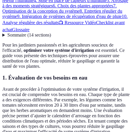
retenir l'humidité
4. Mise en place de capteurs d'humidité
5. Arrosage
à des moments stratégiques
6. Choix des plantes appropriées
7.
Optimisation de la conception du système
8. Entretien régulier du
système
9. Intégration de systèmes de récupération d'eau de pluie
10.
Analyse régulière des résultats
📺 Ressource Vidéo
Checklist avant
achat
Glossaire
Sommaire
(
14
sections
)
Pour les jardiniers passionnés et les agriculteurs soucieux de
l'efficacité,
optimiser votre système d'irrigation
est essentiel. Ce
guide vous présente des techniques éprouvées pour assurer une
distribution de l'eau optimale, réduire le gaspillage et garantir la
santé de vos plantes.
1. Évaluation de vos besoins en eau
Avant de procéder à l'optimisation de votre système d'irrigation, il
est crucial de comprendre vos besoins en eau. Chaque type de plante
a des exigences différentes. Par exemple, les légumes comme les
tomates nécessitent environ 20 à 30 litres d'eau par semaine, tandis
que les herbes aromatiques en demandent moins. Une évaluation
précise permet d’ajuster le calendrier d’arrosage en fonction des
conditions climatiques et des périodes sèches. En tenant compte des
saisons et des types de cultures, vous pourrez réduire le gaspillage
d'eau et maximiser l'efficacité de votre système d'irrigation.