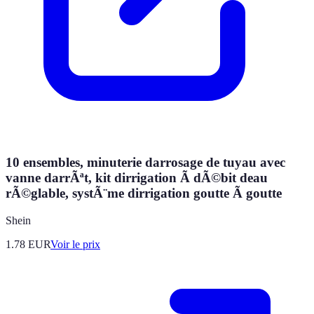
10 ensembles, minuterie darrosage de tuyau avec
vanne darrÃªt, kit dirrigation Ã dÃ©bit deau
rÃ©glable, systÃ¨me dirrigation goutte Ã goutte
Shein
1.78
EUR
Voir le prix