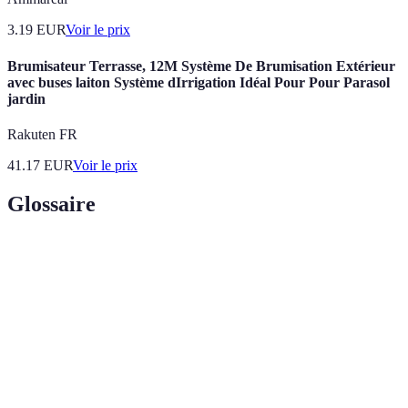
3.19
EUR
Voir le prix
Brumisateur Terrasse, 12M Système De Brumisation Extérieur
avec buses laiton Système dIrrigation Idéal Pour Pour Parasol
jardin
Rakuten FR
41.17
EUR
Voir le prix
Glossaire
Terme
Définition
Dispositifs qui permettent d'administrer l'eau
Goutteurs
directement aux racines des plantes.
Couverture de sol qui retient l'humidité et limite
Mulch
les mauvaises herbes.