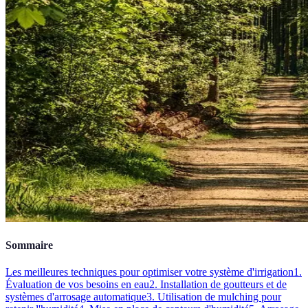
Sommaire
Les meilleures techniques pour optimiser votre système d'irrigation
1.
Évaluation de vos besoins en eau
2. Installation de goutteurs et de
systèmes d'arrosage automatique
3. Utilisation de mulching pour