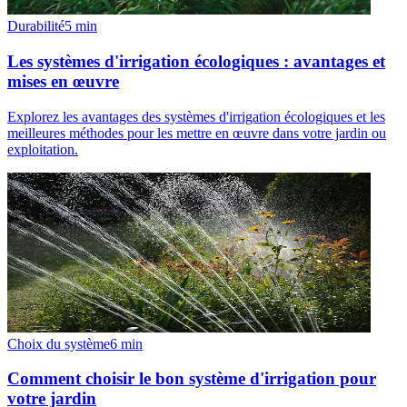
Durabilité
5
min
Les systèmes d'irrigation écologiques : avantages et
mises en œuvre
Explorez les avantages des systèmes d'irrigation écologiques et les
meilleures méthodes pour les mettre en œuvre dans votre jardin ou
exploitation.
Choix du système
6
min
Comment choisir le bon système d'irrigation pour
votre jardin