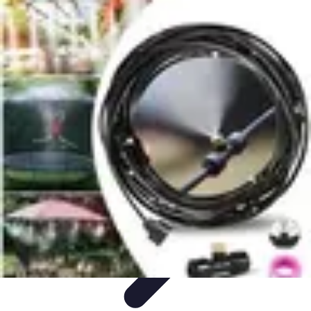
Système Irrigation
Installation
Maintenance
Innovations en irrigation
Installation et
Réglages
Entretien et Maintenance
Système Irrigation