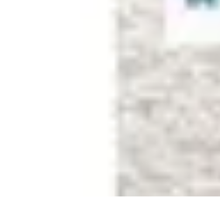
Système Irrigation
Installation
Maintenance
Innovations en irrigation
Installation et Réglag
Système Irrigation