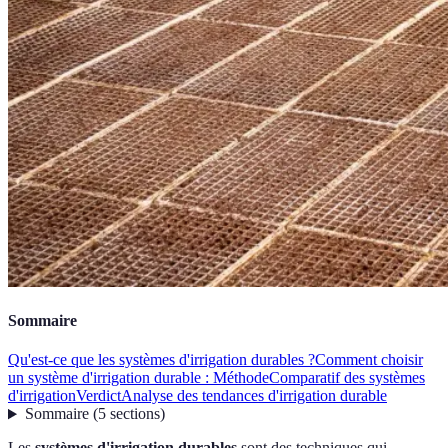
Sommaire
Qu'est-ce que les systèmes d'irrigation durables ?
Comment choisir
un système d'irrigation durable : Méthode
Comparatif des systèmes
d'irrigation
Verdict
Analyse des tendances d'irrigation durable
Sommaire
(
5
sections
)
Les
systèmes d'irrigation durables
sont des techniques qui