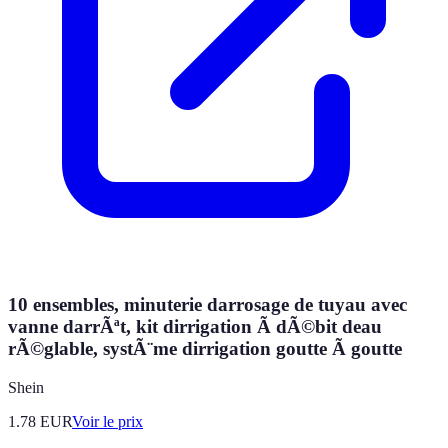
10 ensembles, minuterie darrosage de tuyau avec
vanne darrÃªt, kit dirrigation Ã dÃ©bit deau
rÃ©glable, systÃ¨me dirrigation goutte Ã goutte
Shein
1.78
EUR
Voir le prix