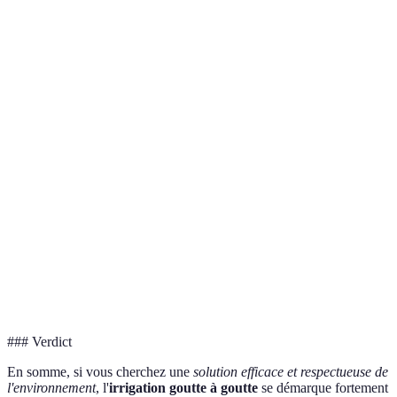
Critère
Irrigation Goutte à Goutte
Irrigation par 
Efficacité de
Très élevée (30-50%)
Moyen (20-40%
l'eau
Coût initial
Élevé
Moyen
Maintenance
Faible
Élevée
Adaptabilité au
Très adaptable
Adaptable
terrain
Impact
Faible
Moyen
environnemental
### Verdict
En somme, si vous cherchez une
solution efficace et respectueuse de
l'environnement
, l'
irrigation goutte à goutte
se démarque fortement