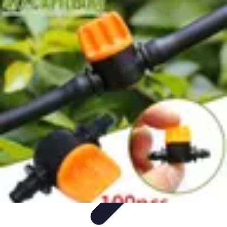
Système Irrigation
Installation
Maintenance
Innovations en irrigation
Installation et
Réglages
Entretien et Maintenance
Système Irrigation