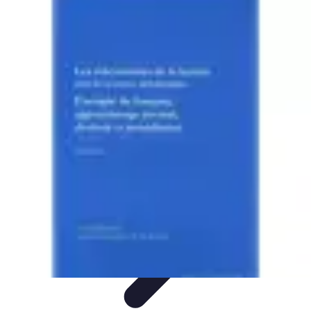
Système Irrigation
Installation
Maintenance
Innovations en irrigation
Installation et
Réglages
Entretien et Maintenance
Système Irrigation