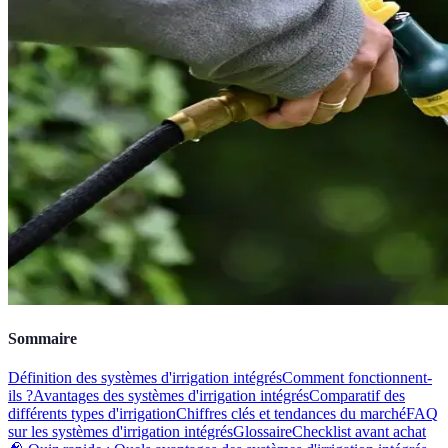
Sommaire
Définition des systèmes d'irrigation intégrés
Comment fonctionnent-
ils ?
Avantages des systèmes d'irrigation intégrés
Comparatif des
différents types d'irrigation
Chiffres clés et tendances du marché
FAQ
sur les systèmes d'irrigation intégrés
Glossaire
Checklist avant achat