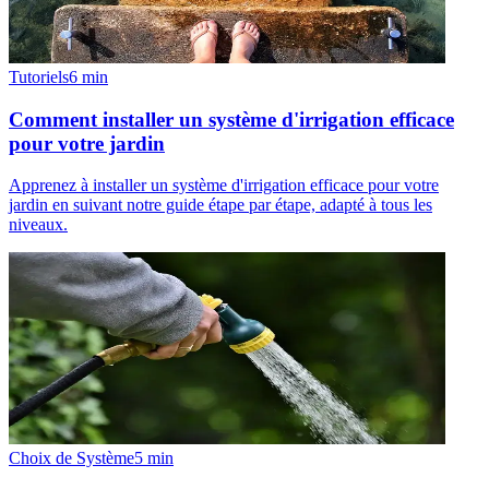
Tutoriels
6
min
Comment installer un système d'irrigation efficace
pour votre jardin
Apprenez à installer un système d'irrigation efficace pour votre
jardin en suivant notre guide étape par étape, adapté à tous les
niveaux.
Choix de Système
5
min