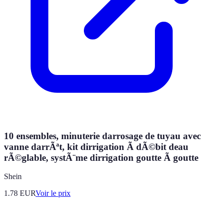
10 ensembles, minuterie darrosage de tuyau avec
vanne darrÃªt, kit dirrigation Ã dÃ©bit deau
rÃ©glable, systÃ¨me dirrigation goutte Ã goutte
Shein
1.78
EUR
Voir le prix