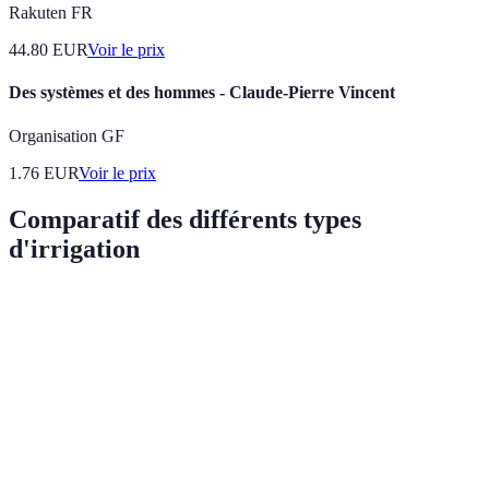
Rakuten FR
44.80
EUR
Voir le prix
Des systèmes et des hommes - Claude-Pierre Vincent
Organisation GF
1.76
EUR
Voir le prix
Comparatif des différents types
d'irrigation
Type d'irrigation
Avantages
Inconvénients
Idéal pour
Économie
Plantes en
d'eau,
Installation
Goutte à goutte
pot,
ciblage
coûteuse
vergers
précis
Couverture