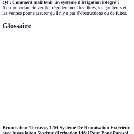
Q4 : Comment maintenir un système d'irrigation intégré ?
Il est important de vérifier régulièrement les filtres, les goutteurs et
les vannes pour s'assurer qu'il n'y a pas d'obstructions ou de fuites.
Glossaire
Terme
Définition
Irrigation
Système d'irrigation qui fournit de l'eau
goutte à
directement à la base des plantes par le biais de
goutte
goutteurs.
Procédé qui consiste à disperser de fines gouttes
Brumisation
d'eau pour augmenter l'humidité ambiante.
Technique d'irrigation qui utilise des arroseurs
Aspersion
pour vaporiser de l'eau sur une large surface.
Brumisateur Terrasse, 12M Système De Brumisation Extérieur
avec buses laiton Système dIrrigation Idéal Pour Pour Parasol