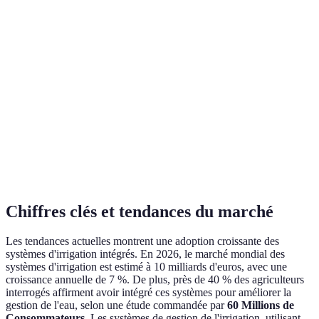
Risque de
Grandes
large,
Aspersion
maladies,
surfaces,
facile à
évaporation
gazons
installer
Humidité
Coût
Serres,
Brumisation
ambiante,
d'entretien
cultures
fraîcheur
élevé
sensibles
Moins de
Ne convient
Irrigation par
Rizières,
goutte à
pas à tous les
submersion
prairies
goutte
sols
Chiffres clés et tendances du marché
Les tendances actuelles montrent une adoption croissante des
systèmes d'irrigation intégrés. En 2026, le marché mondial des
systèmes d'irrigation est estimé à 10 milliards d'euros, avec une
croissance annuelle de 7 %. De plus, près de 40 % des agriculteurs
interrogés affirment avoir intégré ces systèmes pour améliorer la
gestion de l'eau, selon une étude commandée par
60 Millions de
Consommateurs
. Les systèmes de gestion de l'irrigation, utilisant