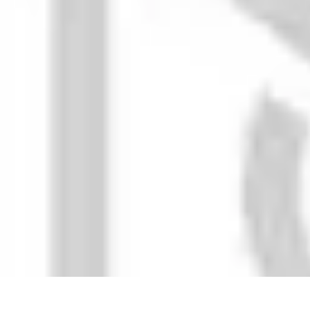
Système Irrigation
Installation
Maintenance
Innovations en irrigation
Installation et Réglag
Système Irrigation