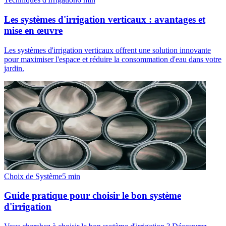
Les systèmes d'irrigation verticaux : avantages et
mise en œuvre
Les systèmes d'irrigation verticaux offrent une solution innovante
pour maximiser l'espace et réduire la consommation d'eau dans votre
jardin.
Choix de Système
5
min
Guide pratique pour choisir le bon système
d'irrigation