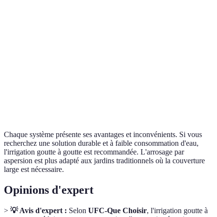
Efficacité
Très élevée
Modérée
hydrique
Coût initial
Élevé
Modéré
Entretien
Faible
Modéré
Facilité
Moyenne
Élevée
d'installation
Chaque système présente ses avantages et inconvénients. Si vous
recherchez une solution durable et à faible consommation d'eau,
l'irrigation goutte à goutte est recommandée. L'arrosage par
aspersion est plus adapté aux jardins traditionnels où la couverture
large est nécessaire.
Opinions d'expert
>
💡 Avis d'expert :
Selon
UFC-Que Choisir
, l'irrigation goutte à