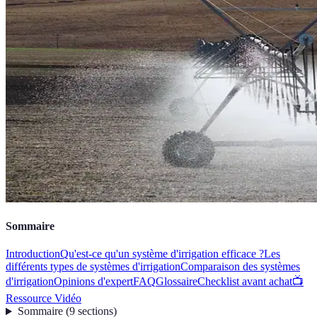
Sommaire
Introduction
Qu'est-ce qu'un système d'irrigation efficace ?
Les
différents types de systèmes d'irrigation
Comparaison des systèmes
d'irrigation
Opinions d'expert
FAQ
Glossaire
Checklist avant achat
📺
Ressource Vidéo
Sommaire
(
9
sections
)