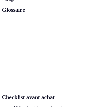
Glossaire
Terme
Définition
Irrigation
Système d'irrigation qui fournit de l'eau
goutte à
directement aux racines des plantes en goutte à
goutte
goutte.
Arrosage
Technique créant une pluie artificielle pour irriguer
par
des plantes.
aspersion
Méthode d'irrigation utilisant des fines gouttes
Brumisation
d'eau pour humidifier l'environnement.
Checklist avant achat