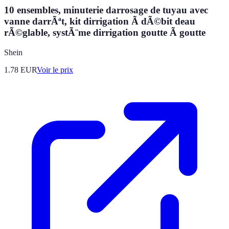
10 ensembles, minuterie darrosage de tuyau avec
vanne darrÃªt, kit dirrigation Ã dÃ©bit deau
rÃ©glable, systÃ¨me dirrigation goutte Ã goutte
Shein
1.78
EUR
Voir le prix