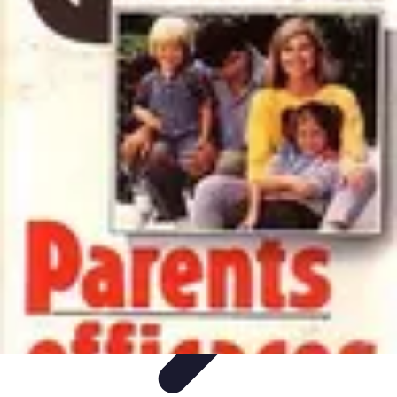
Système Irrigation
Installation
Maintenance
Innovations en irrigation
Installation et
Réglages
Entretien et Maintenance
Système Irrigation