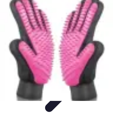
Système Irrigation
Installation
Maintenance
Innovations en irrigation
Installation et
Réglages
Entretien et Maintenance
Système Irrigation