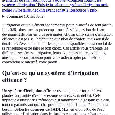
avantages de l'irrigation goutte à goutte ?
Combien coûtent les
systèmes d'irrigation ?
Puis-je installer un système d'irrigation moi-
même ?
Glossaire
Checklist avant achat
📺 Ressource Vidéo
Sommaire
(
16
sections
)
L'irrigation est un élément fondamental pour le succès de tout jardin.
En 2026, alors que les préoccupations liées à la gestion de l'eau
deviennent de plus en plus pressantes, choisir un système d'irrigation
efficace n'est pas seulement une question de confort, mais aussi de
durabilité. Avec une multitude d'options disponibles, il est crucial de
se renseigner et de faire le bon choix. Cet article vous présente les
différents systèmes d'irrigation, leurs avantages et inconvénients,
ainsi qu'une comparaison pour vous aider à opter pour celui qui
conviendra le mieux à votre jardin.
Qu'est-ce qu'un système d'irrigation
efficace ?
Un
système d'irrigation efficace
est conçu pour fournir à vos
plantes la quantité d'eau nécessaire sans excès ni déficit. Cela
implique d'utiliser des méthodes qui minimisent le gaspillage d'eau,
tout en garantissant que chaque plante reçoit l'humidité dont elle a
besoin. Selon les
données de l'ADEME
, environ 50% de l'eau
utilisée pour l'irrigation dans les jardins est perdue par évaporation