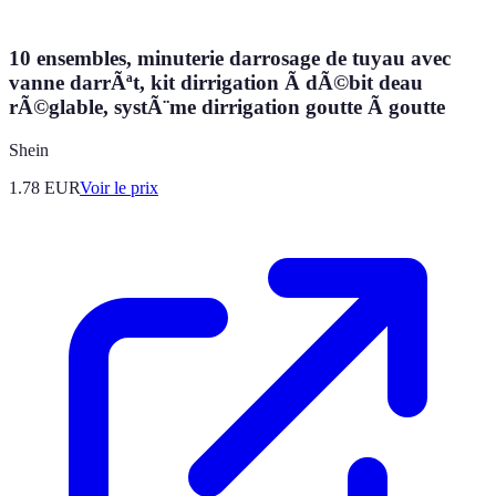
10 ensembles, minuterie darrosage de tuyau avec
vanne darrÃªt, kit dirrigation Ã dÃ©bit deau
rÃ©glable, systÃ¨me dirrigation goutte Ã goutte
Shein
1.78
EUR
Voir le prix