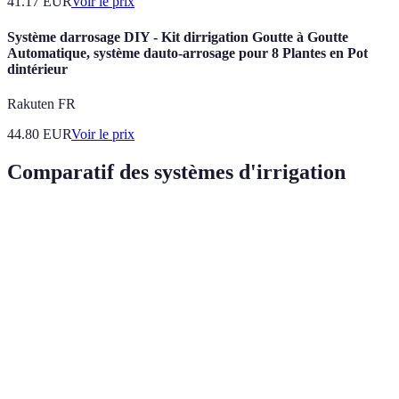
41.17
EUR
Voir le prix
Système darrosage DIY - Kit dirrigation Goutte à Goutte
Automatique, système dauto-arrosage pour 8 Plantes en Pot
dintérieur
Rakuten FR
44.80
EUR
Voir le prix
Comparatif des systèmes d'irrigation
Critère
Irrigation Goutte à Goutte
Système d'Aspersion
Économie
Excellente
Moyenne
d'eau
Coût initial
Élevé
Modéré