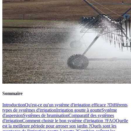
Sommaire
Introduction
Qu'est-ce qu'un système d'irrigation efficace ?
Différents
types de systèmes d'irrigation
Irrigation goutte à goutte
Système
d'aspersion
Systèmes de brumisation
Comparatif des systèmes
d'irrigation
Comment choisir le bon système d'irrigation ?
FAQ
Quelle
est la meilleure période pour arroser son jardin ?
Quels sont les