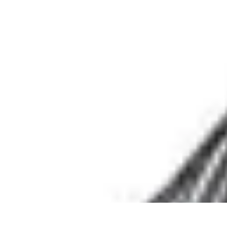
Système Irrigation
Installation
Maintenance
Innovations en irrigation
Installation et Réglag
Système Irrigation