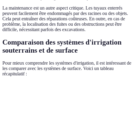
La maintenance est un autre aspect critique. Les tuyaux enterrés
peuvent facilement être endommagés par des racines ou des objets.
Cela peut entraîner des réparations coûteuses. En outre, en cas de
problème, la localisation des fuites ou des obstructions peut être
difficile, nécessitant parfois des excavations.
Comparaison des systèmes d'irrigation
souterrains et de surface
Pour mieux comprendre les systèmes d'irrigation, il est intéressant de
les comparer avec les systèmes de surface. Voici un tableau
récapitulatif :
Critère
Systèmes d'irrigation souterrains
Systèmes d'ir
Efficacité de
Élevée (30 % de réduction)
Moyenne
l'eau
Esthétique
Invisible
Tuyaux visibl