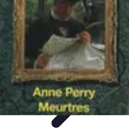
Système Irrigation
Installation
Maintenance
Innovations en irrigation
Installation et
Réglages
Entretien et Maintenance
Système Irrigation