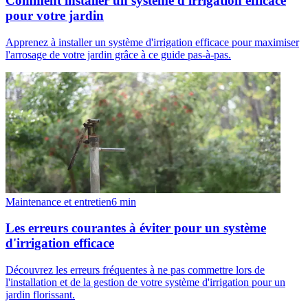
Comment installer un système d'irrigation efficace
pour votre jardin
Apprenez à installer un système d'irrigation efficace pour maximiser
l'arrosage de votre jardin grâce à ce guide pas-à-pas.
Maintenance et entretien
6
min
Les erreurs courantes à éviter pour un système
d'irrigation efficace
Découvrez les erreurs fréquentes à ne pas commettre lors de
l'installation et de la gestion de votre système d'irrigation pour un
jardin florissant.