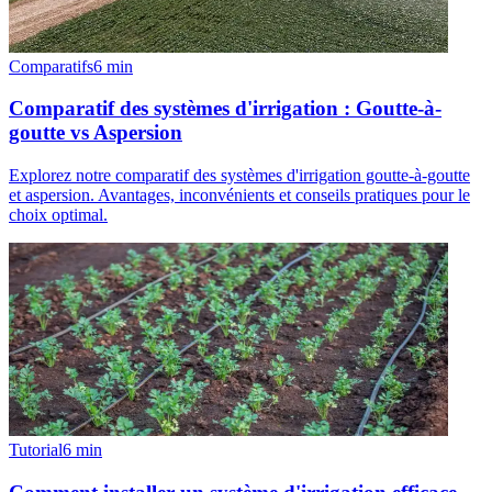
Comparatifs
6
min
Comparatif des systèmes d'irrigation : Goutte-à-
goutte vs Aspersion
Explorez notre comparatif des systèmes d'irrigation goutte-à-goutte
et aspersion. Avantages, inconvénients et conseils pratiques pour le
choix optimal.
Tutorial
6
min