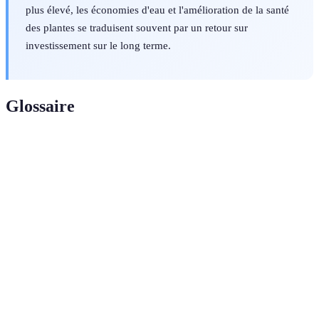
plus élevé, les économies d'eau et l'amélioration de la santé
des plantes se traduisent souvent par un retour sur
investissement sur le long terme.
Glossaire
Terme
Définition
Goutte à
Système d’irrigation qui délivre l'eau directement
goutte
au niveau des racines.
Obstruction dans le système, souvent causée par des
Bouchon
débris ou des algues.
Une
Mesure de profondeur à laquelle les tuyaux doivent
profondeur
être installés.