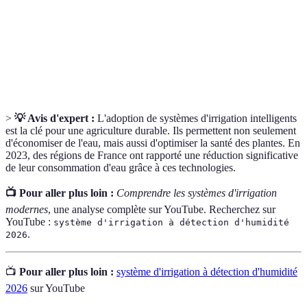
Irrigation goutte
Méthode d'arrosage qui délivre de l'eau
à goutte
directement aux racines.
Programmation
Système permettant d'ajuster l'arrosage en
intelligente
fonction de critères définis.
>
💡 Avis d'expert :
L'adoption de systèmes d'irrigation intelligents
est la clé pour une agriculture durable. Ils permettent non seulement
d'économiser de l'eau, mais aussi d'optimiser la santé des plantes. En
2023, des régions de France ont rapporté une réduction significative
de leur consommation d'eau grâce à ces technologies.
📺 Pour aller plus loin :
Comprendre les systèmes d'irrigation
modernes
, une analyse complète sur YouTube. Recherchez sur
YouTube :
système d'irrigation à détection d'humidité
.
2026
📺
Pour aller plus loin :
système d'irrigation à détection d'humidité
2026
sur YouTube