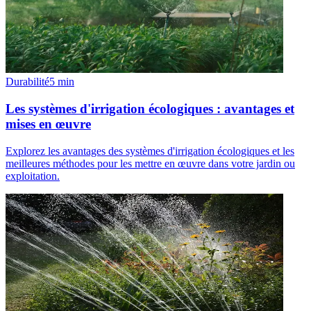
Durabilité
5
min
Les systèmes d'irrigation écologiques : avantages et
mises en œuvre
Explorez les avantages des systèmes d'irrigation écologiques et les
meilleures méthodes pour les mettre en œuvre dans votre jardin ou
exploitation.