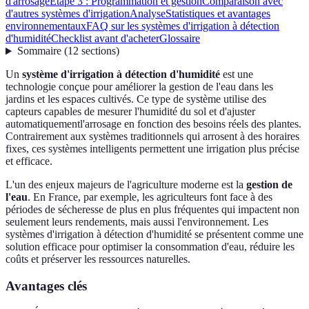
d'arrosage
Étape 3 : Programmation et gestion
Comparaison avec
d'autres systèmes d'irrigation
Analyse
Statistiques et avantages
environnementaux
FAQ sur les systèmes d'irrigation à détection
d'humidité
Checklist avant d'acheter
Glossaire
Sommaire
(
12
sections
)
Un
système d'irrigation à détection d'humidité
est une
technologie conçue pour améliorer la gestion de l'eau dans les
jardins et les espaces cultivés. Ce type de système utilise des
capteurs capables de mesurer l'humidité du sol et d'ajuster
automatiquementl'arrosage en fonction des besoins réels des plantes.
Contrairement aux systèmes traditionnels qui arrosent à des horaires
fixes, ces systèmes intelligents permettent une irrigation plus précise
et efficace.
L'un des enjeux majeurs de l'agriculture moderne est la
gestion de
l'eau
. En France, par exemple, les agriculteurs font face à des
périodes de sécheresse de plus en plus fréquentes qui impactent non
seulement leurs rendements, mais aussi l'environnement. Les
systèmes d'irrigation à détection d'humidité se présentent comme une
solution efficace pour optimiser la consommation d'eau, réduire les
coûts et préserver les ressources naturelles.
Avantages clés