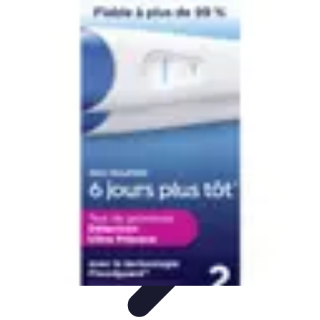
Système Irrigation
Installation
Maintenance
Innovations en irrigation
Installation et
Réglages
Entretien et Maintenance
Système Irrigation