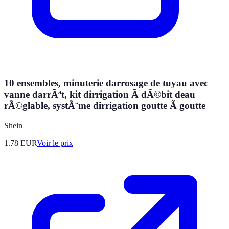
10 ensembles, minuterie darrosage de tuyau avec
vanne darrÃªt, kit dirrigation Ã dÃ©bit deau
rÃ©glable, systÃ¨me dirrigation goutte Ã goutte
Shein
1.78
EUR
Voir le prix