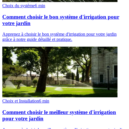
Choix du système
6
min
Comment choisir le bon système d'irrigation pour
votre jardin
Apprenez à choisir le bon système d'irrigation pour votre jardin
grâce à notre guide détaillé et pratique.
Choix et Installation
6
min
Comment choisir le meilleur système d'irrigation
pour votre jardin