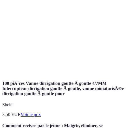
Irrigation
Méthode qui consiste à apporter l'eau directement au
goutte-à-
niveau des racines des plantes, réduisant le
goutte
gaspillage d'eau.
Capteurs
Appareils utilisés pour mesurer la teneur en eau du
d'humidité
sol, permettant un arrosage précis et efficace.
Type de système qui projette l'eau sous forme de
Système
pluie, utilisant des jets d'eau pour irriguer les
d'aspersion
surfaces.
100 piÃ¨ces Vanne dirrigation goutte Ã goutte 4/7MM
Interrupteur dirrigation goutte Ã goutte, vanne miniaturisÃ©e
dirrigation goutte Ã goutte pour
Shein
3.50
EUR
Voir le prix
Comment revivre par le jeûne : Maigrir, éliminer, se