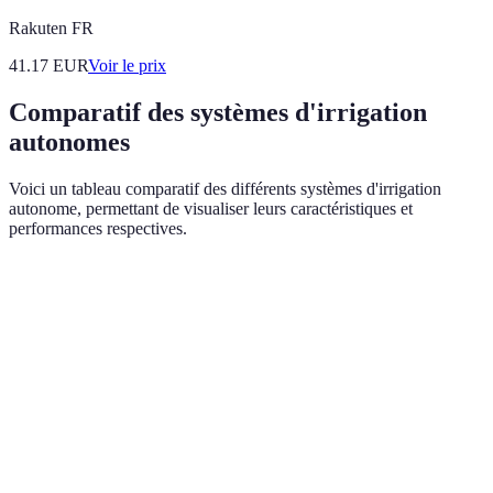
Rakuten FR
41.17
EUR
Voir le prix
Comparatif des systèmes d'irrigation
autonomes
Voici un tableau comparatif des différents systèmes d'irrigation
autonome, permettant de visualiser leurs caractéristiques et
performances respectives.
Critère
Système A
Système B
Système C
Verdi
Systè
Coût
Élevé
Moyen
Faible
intére
d'installation
écono
Facilité
Systè
Complexe
Modérée
Simple
d'installation
privil