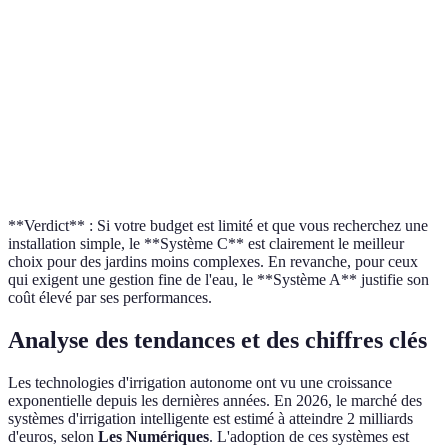
Systè
recom
Gestion de
Optimale
Standard
Faible
pour 
l'eau
effica
maxim
Systè
Maintenance
Élevée
Faible
Moyenne
privil
**Verdict** : Si votre budget est limité et que vous recherchez une
installation simple, le **Système C** est clairement le meilleur
choix pour des jardins moins complexes. En revanche, pour ceux
qui exigent une gestion fine de l'eau, le **Système A** justifie son
coût élevé par ses performances.
Analyse des tendances et des chiffres clés
Les technologies d'irrigation autonome ont vu une croissance
exponentielle depuis les dernières années. En 2026, le marché des
systèmes d'irrigation intelligente est estimé à atteindre 2 milliards
d'euros, selon
Les Numériques
. L'adoption de ces systèmes est