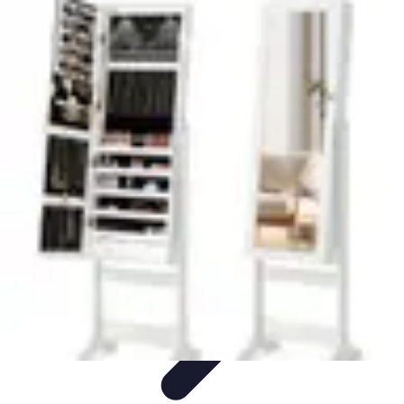
Système Irrigation
Installation
Maintenance
Innovations en irrigation
Installation et
Réglages
Entretien et Maintenance
Système Irrigation