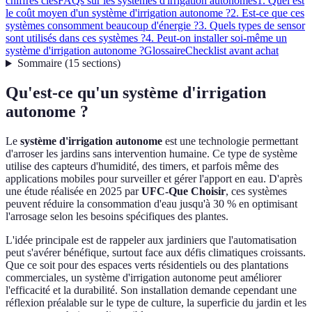
chiffres clés
FAQs sur les systèmes d'irrigation autonomes
1. Quel est
le coût moyen d'un système d'irrigation autonome ?
2. Est-ce que ces
systèmes consomment beaucoup d'énergie ?
3. Quels types de sensor
sont utilisés dans ces systèmes ?
4. Peut-on installer soi-même un
système d'irrigation autonome ?
Glossaire
Checklist avant achat
Sommaire
(
15
sections
)
Qu'est-ce qu'un système d'irrigation
autonome ?
Le
système d'irrigation autonome
est une technologie permettant
d'arroser les jardins sans intervention humaine. Ce type de système
utilise des capteurs d'humidité, des timers, et parfois même des
applications mobiles pour surveiller et gérer l'apport en eau. D'après
une étude réalisée en 2025 par
UFC-Que Choisir
, ces systèmes
peuvent réduire la consommation d'eau jusqu'à 30 % en optimisant
l'arrosage selon les besoins spécifiques des plantes.
L'idée principale est de rappeler aux jardiniers que l'automatisation
peut s'avérer bénéfique, surtout face aux défis climatiques croissants.
Que ce soit pour des espaces verts résidentiels ou des plantations
commerciales, un système d'irrigation autonome peut améliorer
l'efficacité et la durabilité. Son installation demande cependant une
réflexion préalable sur le type de culture, la superficie du jardin et les