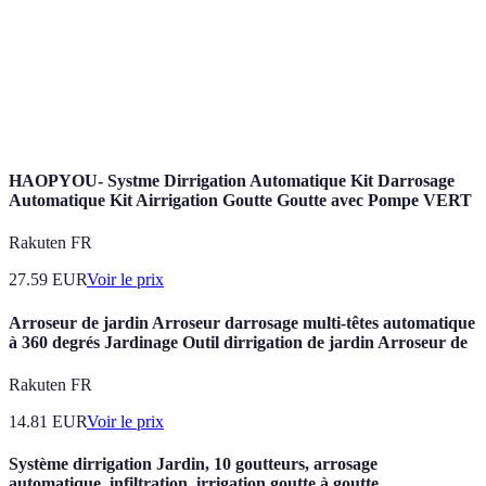
Étude des formes et des caractéristiques de la
Topographie
surface d'un terrain
Distribution des tailles des particules solides
Granulométrie
dans une formation
HAOPYOU- Systme Dirrigation Automatique Kit Darrosage
Automatique Kit Airrigation Goutte Goutte avec Pompe VERT
Rakuten FR
27.59
EUR
Voir le prix
Arroseur de jardin Arroseur darrosage multi-têtes automatique
à 360 degrés Jardinage Outil dirrigation de jardin Arroseur de
Rakuten FR
14.81
EUR
Voir le prix
Système dirrigation Jardin, 10 goutteurs, arrosage
automatique, infiltration, irrigation goutte à goutte