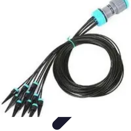
Système Irrigation
Installation
Maintenance
Innovations en irrigation
Installation et
Réglages
Entretien et Maintenance
Système Irrigation