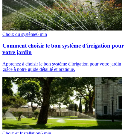
Choix du système
6
min
Comment choisir le bon système d'irrigation pour
votre jardin
Apprenez à choisir le bon système d'irrigation pour votre jardin
grâce à notre guide détaillé et pratique.
Choix et Installation
6
min