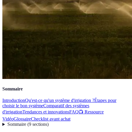
Sommaire
Introduction
Qu'est-ce qu'un système d'irrigation ?
Étapes pour
choisir le bon système
Comparatif des systèmes
d'irrigation
Tendances et innovations
FAQ
📺 Ressource
Vidéo
Glossaire
Checklist avant achat
Sommaire
(
9
sections
)