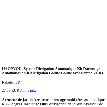
Terme
Définition
Intelligence artificielle dédiée pour optimiser les
IA
ressources
Éco-
Pratiques intégrant des matériaux et procédés
responsable
durables
Technologie garantissant la traçabilité et la
Blockchain
transparence
HAOPYOU- Systme Dirrigation Automatique Kit Darrosage
Automatique Kit Airrigation Goutte Goutte avec Pompe VERT
Rakuten FR
27.59
EUR
Voir le prix
Arroseur de jardin Arroseur darrosage multi-têtes automatique
à 360 degrés Jardinage Outil dirrigation de jardin Arroseur de