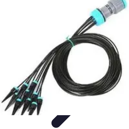
Système Irrigation
Installation
Maintenance
Innovations en irrigation
Installation et
Réglages
Entretien et Maintenance
Système Irrigation