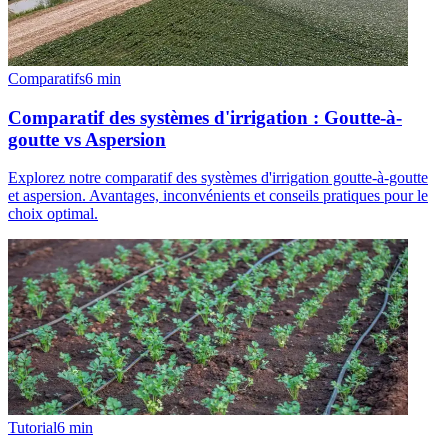
Comparatifs
6
min
Comparatif des systèmes d'irrigation : Goutte-à-
goutte vs Aspersion
Explorez notre comparatif des systèmes d'irrigation goutte-à-goutte
et aspersion. Avantages, inconvénients et conseils pratiques pour le
choix optimal.
Tutorial
6
min