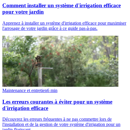
Comment installer un système d'irrigation efficace
pour votre jardin
Apprenez à installer un système d'irrigation efficace pour maximiser
l'arrosage de votre jardin grâce à ce guide pas-à-pas.
Maintenance et entretien
6
min
Les erreurs courantes à éviter pour un système
d'irrigation efficace
Découvrez les erreurs fréquentes à ne pas commettre lors de
l'installation et de la gestion de votre système d'irrigation pour un
jardin florissant.