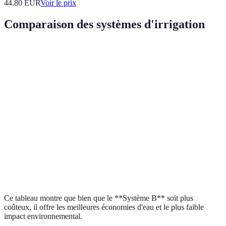
44.80
EUR
Voir le prix
Comparaison des systèmes d'irrigation
Critère
Système A
Système B
Système C
Ve
Économie d'eau
20%
30%
25%
B
Coût
Moyen
Élevé
Bas
C
Facilité
Facile
Modérée
Difficile
A
d'entretien
Impact
Faible
Très faible
Modéré
B
environnemental
Ce tableau montre que bien que le **Système B** soit plus
coûteux, il offre les meilleures économies d'eau et le plus faible
impact environnemental.