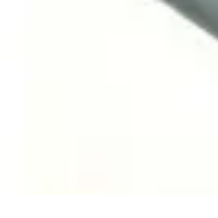
Système Irrigation
Installation
Maintenance
Innovations en irrigation
Installation et Réglag
Système Irrigation