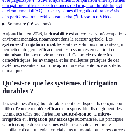
et réglage
Étape 4 : Suivi et ajustement
Comparaison entre systèmes
d'irrigation
Chiffres clés et tendances de l'irrigation durable
Impact
environnemental
FAQ sur les systèmes d'irrigation durables
Avis
d'expert
Glossaire
Checklist avant achat
📺 Ressource Vidéo
Sommaire
(
16
sections
)
Aujourd'hui, en 2026, la
durabilité
est au cœur des préoccupations
environnementales, notamment dans le secteur agricole. Les
systèmes d'irrigation durables
sont des solutions innovantes qui
permettent de gérer efficacement les ressources en eau tout en
minimisant l'impact environnemental. Cet article explore les
caractéristiques, les avantages, et les meilleures pratiques de ces
systèmes, essentiels pour une agriculture résiliente face aux défis
climatiques.
Qu'est-ce que les systèmes d'irrigation
durables ?
Les systèmes d'irrigation durables sont des dispositifs conçus pour
utiliser l'eau de manière efficace et responsable. Ils englobent des
techniques telles que l'irrigation
goutte-à-goutte
, la
micro-
irrigation
et l'
irrigation par arrosage
automatisée. La principale
caractéristique de ces systèmes est leur capacité à réduire le
gaspillage d'eau, un enjeu crucial dans un monde où les ressources