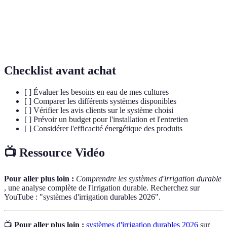
Irrigation
des racines, souvent par des tuyaux perforés.
Buses
Éléments d'un système d'irrigation qui distribuent
d'Arrosage
l'eau, telles que celles utilisées en aspersion.
Checklist avant achat
[ ] Évaluer les besoins en eau de mes cultures
[ ] Comparer les différents systèmes disponibles
[ ] Vérifier les avis clients sur le système choisi
[ ] Prévoir un budget pour l'installation et l'entretien
[ ] Considérer l'efficacité énergétique des produits
📺 Ressource Vidéo
Pour aller plus loin :
Comprendre les systèmes d'irrigation durable
, une analyse complète de l'irrigation durable. Recherchez sur
YouTube : "systèmes d'irrigation durables 2026".
📺
Pour aller plus loin :
systèmes d'irrigation durables 2026
sur