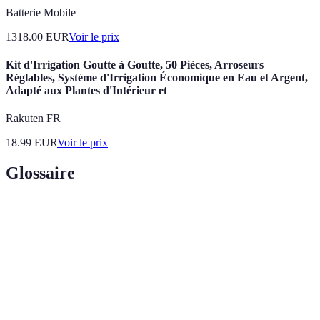
Batterie Mobile
1318.00
EUR
Voir le prix
Kit d'Irrigation Goutte à Goutte, 50 Pièces, Arroseurs
Réglables, Système d'Irrigation Économique en Eau et Argent,
Adapté aux Plantes d'Intérieur et
Rakuten FR
18.99
EUR
Voir le prix
Glossaire
Terme
Définition
Irrigation
Système d'arrosage qui délivre l'eau directement
Goutte-à-
aux racines des plantes, minimisant le gaspillage.
Goutte
Micro-
Application d'eau en petites quantités à proximité