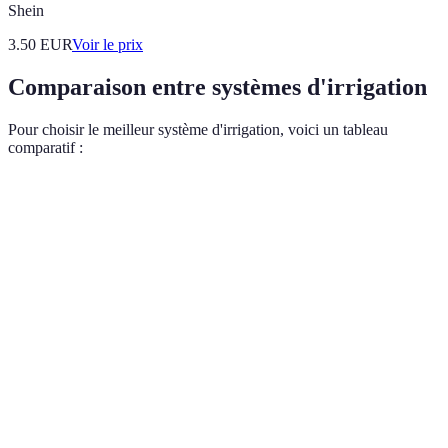
Shein
3.50
EUR
Voir le prix
Comparaison entre systèmes d'irrigation
Pour choisir le meilleur système d'irrigation, voici un tableau
comparatif :
Critère
Irrigation Goutte-à-Goutte
Irrigation par Asper
Économie
30-50%
15-30%
d'eau
Coût initial
Élevé
Modéré
Complexité
Élevée
Moyenne
d'installation
Adaptabilité
Haute
Modérée