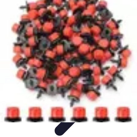
Système Irrigation
Installation
Maintenance
Innovations en irrigation
Installation et
Réglages
Entretien et Maintenance
Système Irrigation