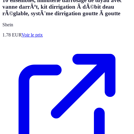
10 ensembles, minuterie darrosage de tuyau avec
vanne darrÃªt, kit dirrigation Ã dÃ©bit deau
rÃ©glable, systÃ¨me dirrigation goutte Ã goutte
Shein
1.78
EUR
Voir le prix