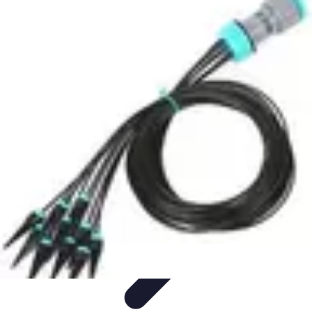
Système Irrigation
Installation
Maintenance
Innovations en irrigation
Installation et
Réglages
Entretien et Maintenance
Système Irrigation