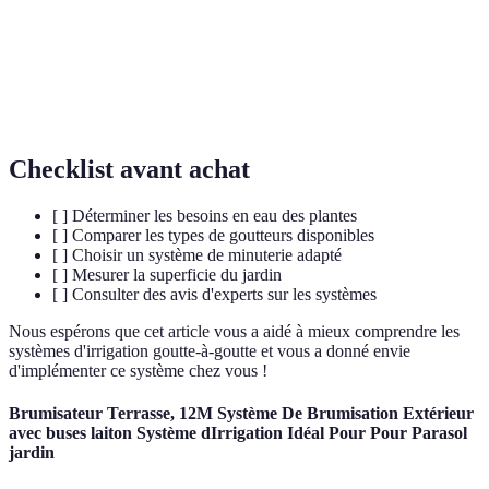
Appareil qui permet de programmer les heures et la
Minuterie
durée d'irrigation.
Débit
Quantité d'eau délivrée par le système sur une période
d'eau
donnée.
Checklist avant achat
[ ] Déterminer les besoins en eau des plantes
[ ] Comparer les types de goutteurs disponibles
[ ] Choisir un système de minuterie adapté
[ ] Mesurer la superficie du jardin
[ ] Consulter des avis d'experts sur les systèmes
Nous espérons que cet article vous a aidé à mieux comprendre les
systèmes d'irrigation goutte-à-goutte et vous a donné envie
d'implémenter ce système chez vous !
Brumisateur Terrasse, 12M Système De Brumisation Extérieur
avec buses laiton Système dIrrigation Idéal Pour Pour Parasol
jardin