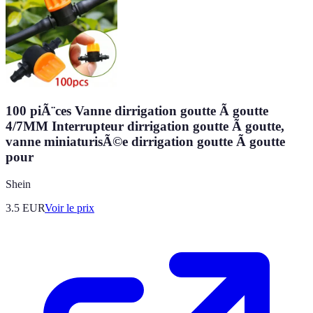
100 piÃ¨ces Vanne dirrigation goutte Ã goutte
4/7MM Interrupteur dirrigation goutte Ã goutte,
vanne miniaturisÃ©e dirrigation goutte Ã goutte
pour
Shein
3.5
EUR
Voir le prix