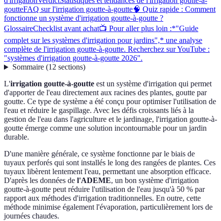
d'irrigation
Verdict
Statistiques et tendances de l'irrigation goutte-à-
goutte
FAQ sur l'irrigation goutte-à-goutte
🧠 Quiz rapide : Comment
fonctionne un système d'irrigation goutte-à-goutte ?
Glossaire
Checklist avant achat
📺 Pour aller plus loin :*"Guide
complet sur les systèmes d'irrigation pour jardins",* une analyse
complète de l'irrigation goutte-à-goutte. Recherchez sur YouTube :
"systèmes d'irrigation goutte-à-goutte 2026".
Sommaire
(
12
sections
)
L'
irrigation goutte-à-goutte
est un système d'irrigation qui permet
d'apporter de l'eau directement aux racines des plantes, goutte par
goutte. Ce type de système a été conçu pour optimiser l'utilisation de
l'eau et réduire le gaspillage. Avec les défis croissants liés à la
gestion de l'eau dans l'agriculture et le jardinage, l'irrigation goutte-à-
goutte émerge comme une solution incontournable pour un jardin
durable.
D'une manière générale, ce système fonctionne par le biais de
tuyaux perforés qui sont installés le long des rangées de plantes. Ces
tuyaux libèrent lentement l'eau, permettant une absorption efficace.
D'après les données de
l'ADEME
, un bon système d'irrigation
goutte-à-goutte peut réduire l'utilisation de l'eau jusqu'à 50 % par
rapport aux méthodes d'irrigation traditionnelles. En outre, cette
méthode minimise également l'évaporation, particulièrement lors de
journées chaudes.