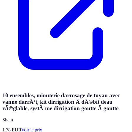
10 ensembles, minuterie darrosage de tuyau avec
vanne darrÃªt, kit dirrigation Ã dÃ©bit deau
rÃ©glable, systÃ¨me dirrigation goutte Ã goutte
Shein
1.78
EUR
Voir le prix