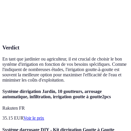
Coût initial
Élevé
Moyen
Entretien
Faible
Faible
Adaptabilité
Faible
Élevée
Verdict
En tant que jardinier ou agriculteur, il est crucial de choisir le bon
système d'irrigation en fonction de vos besoins spécifiques. Comme
l'indiquent de nombreuses études, l'irrigation goutte-à-goutte est
souvent la meilleure option pour maximiser l'efficacité de l'eau et
minimiser les coûts d'exploitation.
Système dirrigation Jardin, 10 goutteurs, arrosage
automatique, infiltration, irrigation goutte à goutte2pcs
Rakuten FR
35.15
EUR
Voir le prix
Système darrosage DIY - Kit dirrigation Goutte à Goutte