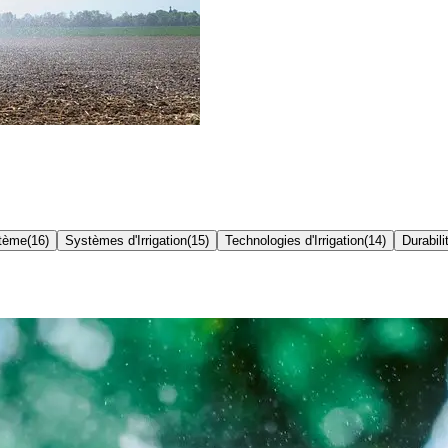
stème
(
16
)
Systèmes d'Irrigation
(
15
)
Technologies d'Irrigation
(
14
)
Durabili