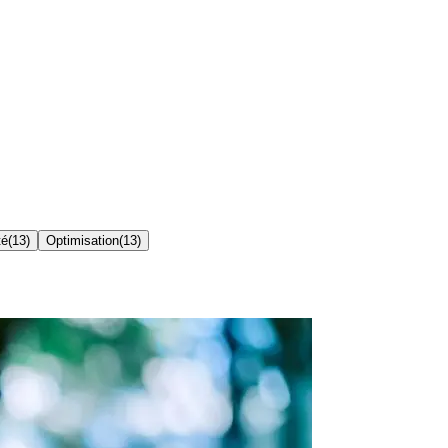
té
(
13
)
Optimisation
(
13
)