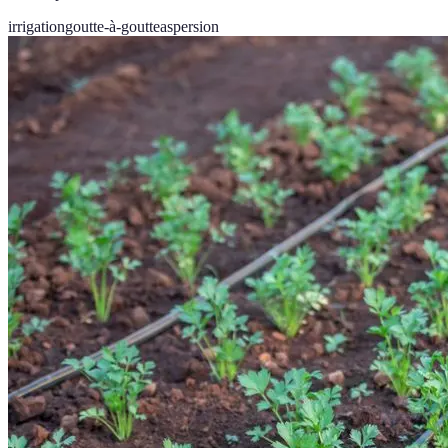
irrigation
goutte-à-goutte
aspersion